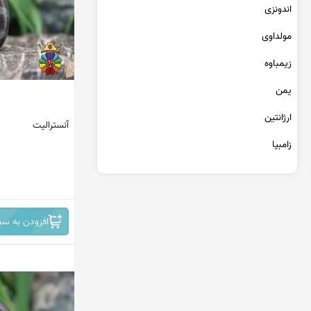
عقیق یمن کبود
اندونزی
عقیق یمن سبز
مولداوی
عقیق یمن بنفش
عقیق یمن سیاه
زیمباوه
عقیق یمن قرمز
یمن
عقیق خراسان
ارژانتین
آنسترالیت
زامبیا
تانزانیا
برمه
افزودن به سب
مراکش
جمهوری دومینیکن
کنگو
سریلانکا