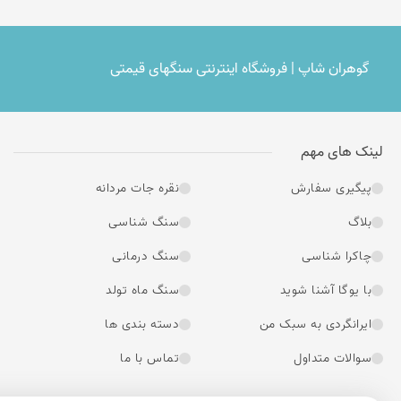
استرالیا
چین
گوهران شاپ | فروشگاه اینترنتی سنگهای قیمتی
برزیل
افریقا
لینک های مهم
روسیه
افریقای جنوبی - نامبیا
پیگیری سفارش
نقره جات مردانه
ایران -نیشابور
بلاگ
سنگ شناسی
چاکرا شناسی
سنگ درمانی
با یوگا آشنا شوید
سنگ ماه تولد
ایرانگردی به سبک من
دسته بندی ها
سوالات متداول
تماس با ما