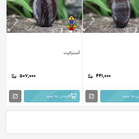
آنسترالیت
507,000
441,000
ن به سبد
افزودن به سبد