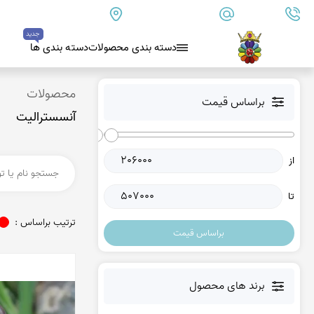
09179890157
info@goharanshop.com
ایران - فارس - کازرون
جدید
دسته بندی محصولات
دسته بندی ها
بلو لس آگات
محصولات
براساس قیمت
آنسسترالیت
کلسدونی
عقیق کلسدونی آبی
از
عقیق دروزی کلسدونی
عقیق کلسدونی قهوه ای
تا
عقیق یمن
ترتیب براساس :
براساس قیمت
عقیق یمن زرد
عقیق یمن سفید
عقیق یمن نباتی
برند های محصول
عقیق یمن پرتقالی