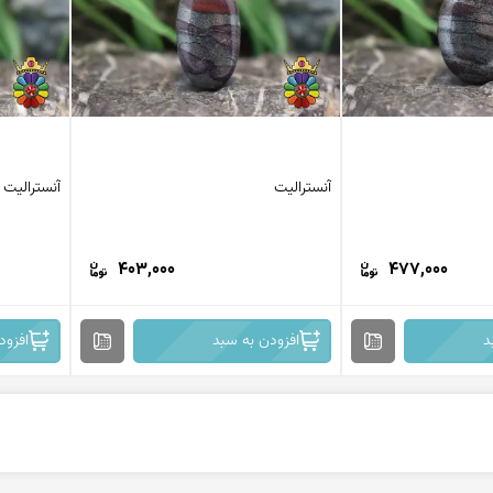
آنسترالیت
آنسترالیت
403,000
477,000
د
افزودن به سبد
افزود