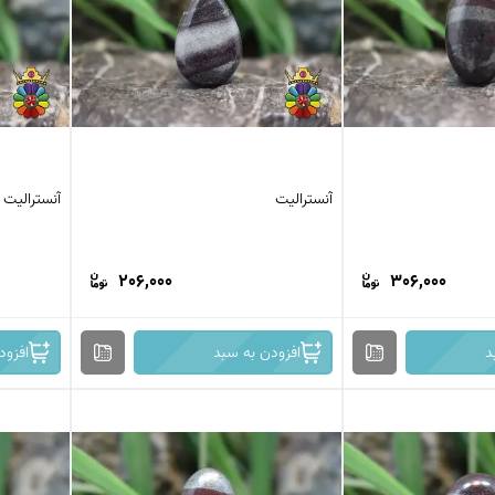
کرزی لس اگات
عقیق بوتسوانا
استیک اگات
عقیق اتشین
عقیق عسلی
عقیق شجر
عقیق خزه ای
عقیق سلیمانی
آنسترالیت
آنسترالیت
206,000
306,000
د
افزودن به سبد
افزود