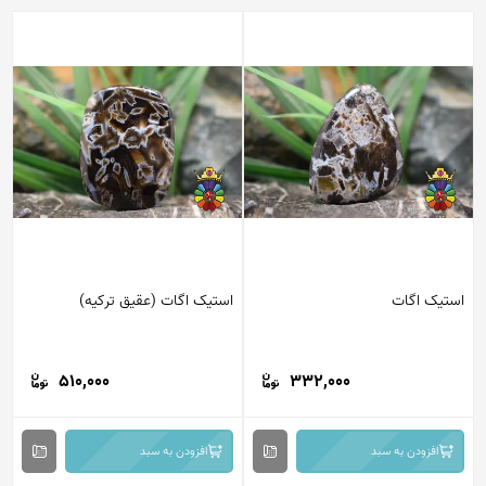
استیک اگات
استیک اگات (عقیق ترکیه)
510,000
332,000
افزودن به سبد
افزودن به سبد