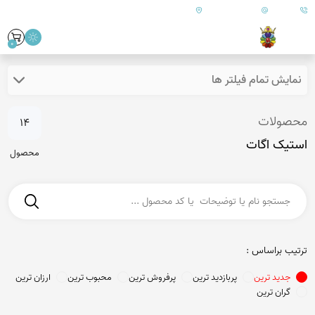
09179890157
info@goharanshop.com
ایران - فارس - کازرون
0
نمایش تمام فیلتر ها
محصولات
14
استیک اگات
محصول
ترتیب براساس :
جدید ترین
پربازدید ترین
پرفروش ترین
محبوب ترین
ارزان ترین
گران ترین