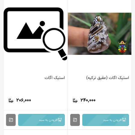
استیک اگات (عقیق ترکیه)
استیک اگات
206,000
240,000
افزودن به سبد
افزودن به سبد