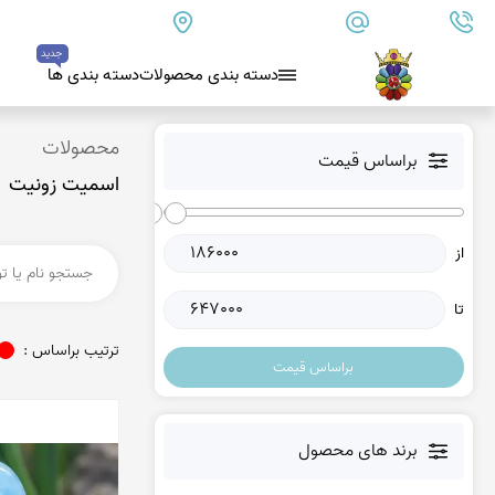
09179890157
info@goharanshop.com
ایران - فارس - کازرون
جدید
دسته بندی محصولات
دسته بندی ها
بلو لس آگات
محصولات
براساس قیمت
اسمیت زونیت
کلسدونی
عقیق کلسدونی آبی
از
عقیق دروزی کلسدونی
عقیق کلسدونی قهوه ای
تا
عقیق یمن
ترتیب براساس :
براساس قیمت
عقیق یمن زرد
عقیق یمن سفید
عقیق یمن نباتی
برند های محصول
عقیق یمن پرتقالی