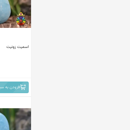
استرالیا
چین
برزیل
افریقا
اسمیت زونیت
روسیه
افریقای جنوبی - نامبیا
ایران -نیشابور
افزودن به سب