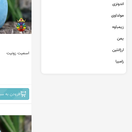
عقیق یمن کبود
اندونزی
عقیق یمن سبز
مولداوی
عقیق یمن بنفش
عقیق یمن سیاه
زیمباوه
عقیق یمن قرمز
یمن
عقیق خراسان
ارژانتین
اسمیت زونیت
زامبیا
تانزانیا
برمه
افزودن به سب
مراکش
جمهوری دومینیکن
کنگو
سریلانکا