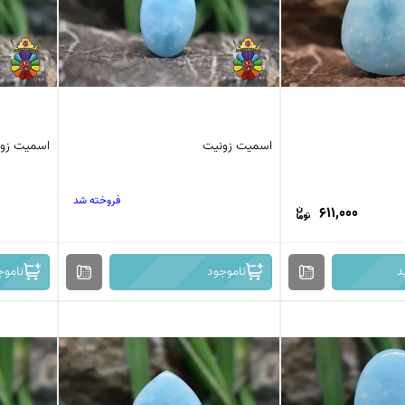
اسمیت زونیت
اسمیت زو
فروخته شد
611,000
د
ناموجود
ناموج