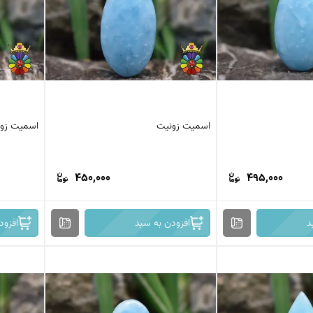
کرزی لس اگات
عقیق بوتسوانا
استیک اگات
عقیق اتشین
عقیق عسلی
عقیق شجر
عقیق خزه ای
عقیق سلیمانی
اسمیت زونیت
اسمیت زو
450,000
495,000
د
افزودن به سبد
افزود