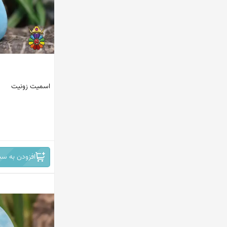
پاکستان
ماداگاسکار
افریقای جنوبی
مکزیک
اسمیت زونیت
اندونزی
ترکیه
ایران
افغانستان
افزودن به سب
کانادا
امریکا
هند