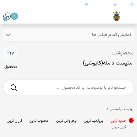
09179890157
info@goharanshop.com
ایران - فارس - کازرون
0
نمایش تمام فیلتر ها
محصولات
217
امتیست دامله(کاپوشی)
محصول
ترتیب براساس :
جدید ترین
پربازدید ترین
پرفروش ترین
محبوب ترین
ارزان ترین
گران ترین