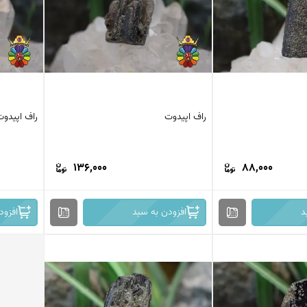
راف اپیدوت
راف اپیدوت
136,000
88,000
د
افزودن به سبد
افزود