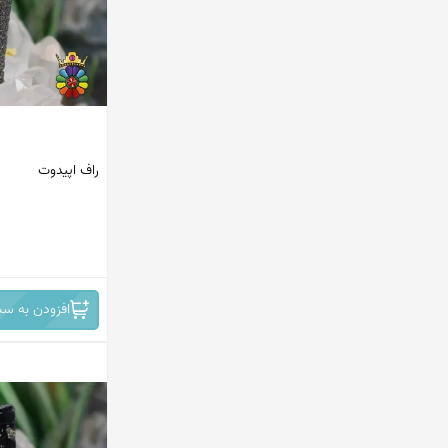
پاکستان
ماداگاسکار
افریقای جنوبی
مکزیک
راف اپیدوت
اندونزی
ترکیه
ایران
افغانستان
افزودن به سب
کانادا
امریکا
هند