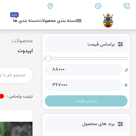
09179890157
info@goharanshop.com
ایران - فارس - کازرون
جدید
دسته بندی محصولات
دسته بندی ها
بلو لس آگات
محصولات
براساس قیمت
اپیدوت
کلسدونی
عقیق کلسدونی آبی
از
عقیق دروزی کلسدونی
عقیق کلسدونی قهوه ای
تا
عقیق یمن
ترتیب براساس :
براساس قیمت
عقیق یمن زرد
عقیق یمن سفید
عقیق یمن نباتی
برند های محصول
عقیق یمن پرتقالی