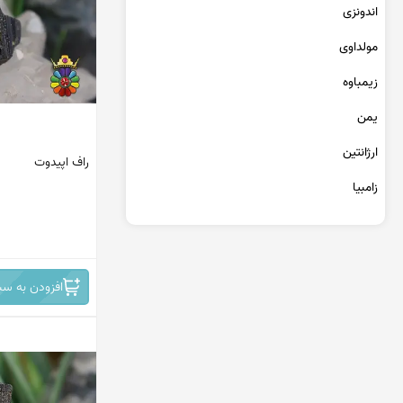
عقیق یمن کبود
اندونزی
عقیق یمن سبز
مولداوی
عقیق یمن بنفش
عقیق یمن سیاه
زیمباوه
عقیق یمن قرمز
یمن
عقیق خراسان
ارژانتین
راف اپیدوت
زامبیا
تانزانیا
برمه
افزودن به سب
مراکش
جمهوری دومینیکن
کنگو
سریلانکا