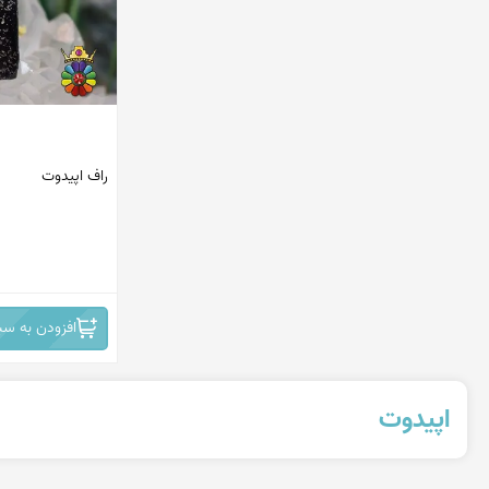
استرالیا
چین
برزیل
افریقا
راف اپیدوت
روسیه
افریقای جنوبی - نامبیا
ایران -نیشابور
افزودن به سب
اپیدوت