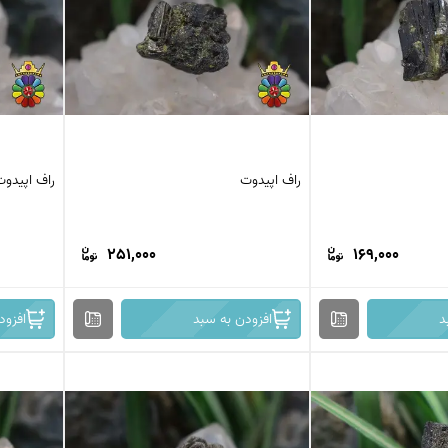
کرزی لس اگات
عقیق بوتسوانا
استیک اگات
عقیق اتشین
عقیق عسلی
عقیق شجر
عقیق خزه ای
عقیق سلیمانی
راف اپیدوت
راف اپیدوت
251,000
169,000
د
افزودن به سبد
افزود