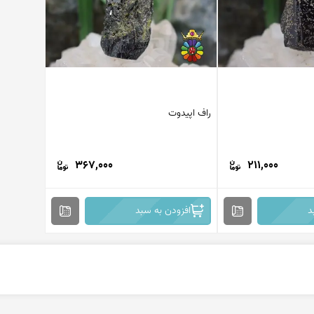
راف اپیدوت
367,000
211,000
د
افزودن به سبد