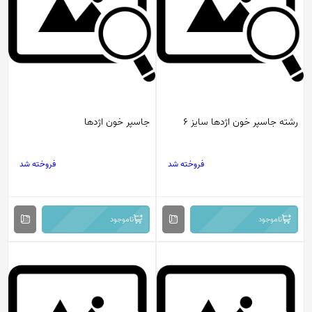
رشته جاسپر خون اژدها سایز 6
جاسپر خون اژدها
فروخته شد
فروخته شد
ناموجود
ناموجود