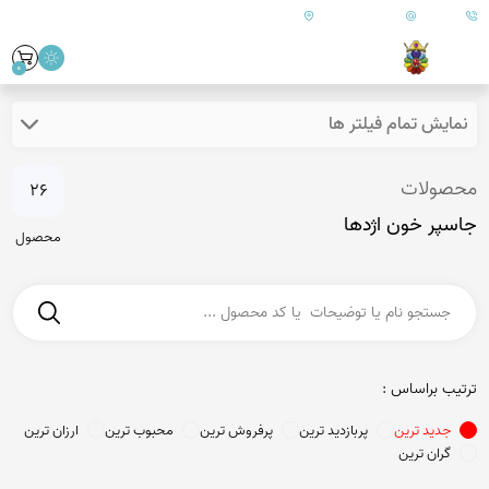
09179890157
info@goharanshop.com
ایران - فارس - کازرون
0
نمایش تمام فیلتر ها
محصولات
26
جاسپر خون اژدها
محصول
ترتیب براساس :
جدید ترین
پربازدید ترین
پرفروش ترین
محبوب ترین
ارزان ترین
گران ترین