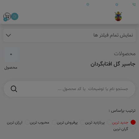
09179890157
info@goharanshop.com
ایران - فارس - کازرون
0
نمایش تمام فیلتر ها
محصولات
0
جاسپر گل افتابگردان
محصول
ترتیب براساس :
جدید ترین
پربازدید ترین
پرفروش ترین
محبوب ترین
ارزان ترین
گران ترین