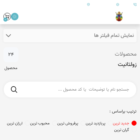
09179890157
info@goharanshop.com
ایران - فارس - کازرون
0
نمایش تمام فیلتر ها
محصولات
24
زولتانیت
محصول
ترتیب براساس :
جدید ترین
پربازدید ترین
پرفروش ترین
محبوب ترین
ارزان ترین
گران ترین