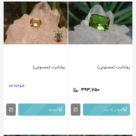
زولتانیت (مصنوعی)
زولتانیت (مصنوعی)
فروخته شد
393,750
افزودن به سبد
ناموجود