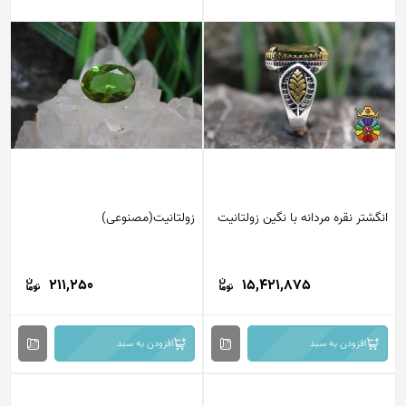
انگشتر نقره مردانه با نگین زولتانیت
زولتانیت(مصنوعی)
211,250
15,421,875
افزودن به سبد
افزودن به سبد