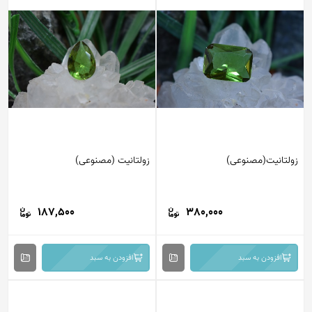
زولتانیت(مصنوعی)
زولتانیت (مصنوعی)
187,500
380,000
افزودن به سبد
افزودن به سبد