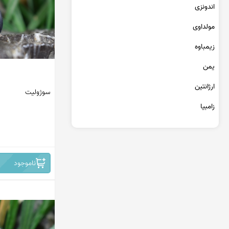
عقیق یمن کبود
اندونزی
عقیق یمن سبز
مولداوی
عقیق یمن بنفش
عقیق یمن سیاه
زیمباوه
عقیق یمن قرمز
یمن
عقیق خراسان
ارژانتین
سوژولیت
زامبیا
تانزانیا
برمه
ناموجود
مراکش
جمهوری دومینیکن
کنگو
سریلانکا