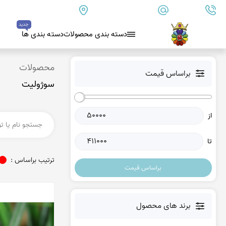
09179890157
info@goharanshop.com
ایران - فارس - کازرون
جدید
دسته بندی محصولات
دسته بندی ها
بلو لس آگات
محصولات
براساس قیمت
سوژولیت
کلسدونی
عقیق کلسدونی آبی
از
عقیق دروزی کلسدونی
عقیق کلسدونی قهوه ای
تا
عقیق یمن
ترتیب براساس :
براساس قیمت
عقیق یمن زرد
عقیق یمن سفید
عقیق یمن نباتی
برند های محصول
عقیق یمن پرتقالی