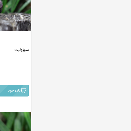
پاکستان
ماداگاسکار
افریقای جنوبی
مکزیک
سوژولیت
اندونزی
ترکیه
ایران
افغانستان
ناموجود
کانادا
امریکا
هند