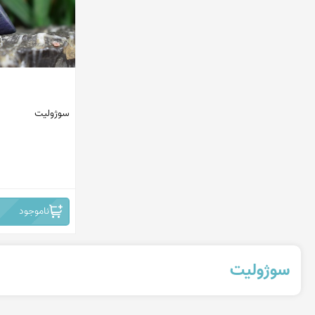
استرالیا
چین
برزیل
افریقا
سوژولیت
روسیه
افریقای جنوبی - نامبیا
ایران -نیشابور
ناموجود
سوژولیت