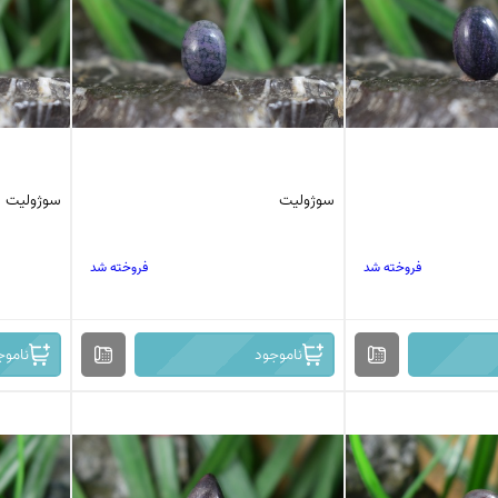
کرزی لس اگات
عقیق بوتسوانا
استیک اگات
عقیق اتشین
عقیق عسلی
عقیق شجر
عقیق خزه ای
عقیق سلیمانی
سوژولیت
سوژولیت
فروخته شد
فروخته شد
ناموجود
ناموج