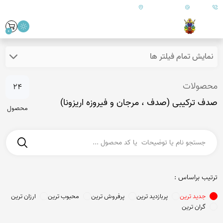
09179890157
info@goharanshop.com
ایران - فارس - کازرون
0
نمایش تمام فیلتر ها
محصولات
24
صدف ترکیبی (صدف ، مرجان و فیروزه اریزونا)
محصول
ترتیب براساس :
جدید ترین
پربازدید ترین
پرفروش ترین
محبوب ترین
ارزان ترین
گران ترین