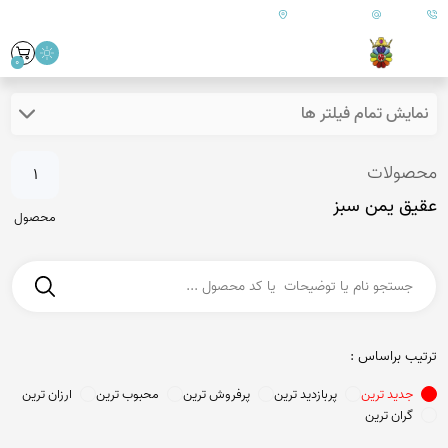
09179890157
info@goharanshop.com
ایران - فارس - کازرون
0
نمایش تمام فیلتر ها
محصولات
1
عقیق یمن سبز
محصول
ترتیب براساس :
جدید ترین
پربازدید ترین
پرفروش ترین
محبوب ترین
ارزان ترین
گران ترین