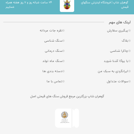
گوهران شاپ | فروشگاه اینترنتی سنگهای
۲۴ ساعت شبانه روز و ۷ روز هفته همراه
قیمتی
شماییم
لینک های مهم
پیگیری سفارش
نقره جات مردانه
بلاگ
سنگ شناسی
چاکرا شناسی
سنگ درمانی
با یوگا آشنا شوید
سنگ ماه تولد
ایرانگردی به سبک من
دسته بندی ها
سوالات متداول
تماس با ما
گوهران شاپ بزرگترین مرجع فروش سنگ های قیمتی اصل