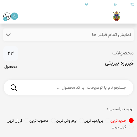
09179890157
info@goharanshop.com
ایران - فارس - کازرون
0
نمایش تمام فیلتر ها
محصولات
23
فیروزه پیریتی
محصول
ترتیب براساس :
جدید ترین
پربازدید ترین
پرفروش ترین
محبوب ترین
ارزان ترین
گران ترین