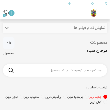
09179890157
info@goharanshop.com
ایران - فارس - کازرون
0
نمایش تمام فیلتر ها
محصولات
25
مرجان سیاه
محصول
ترتیب براساس :
جدید ترین
پربازدید ترین
پرفروش ترین
محبوب ترین
ارزان ترین
گران ترین