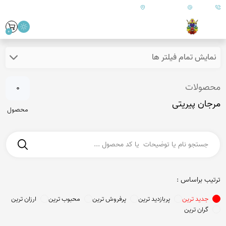
09179890157
info@goharanshop.com
ایران - فارس - کازرون
0
نمایش تمام فیلتر ها
محصولات
0
مرجان پیریتی
محصول
ترتیب براساس :
جدید ترین
پربازدید ترین
پرفروش ترین
محبوب ترین
ارزان ترین
گران ترین