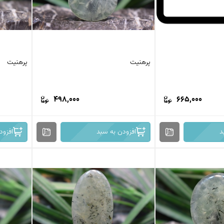
پرهنیت
پرهنیت
498,000
665,000
د
افزودن به سبد
افزود