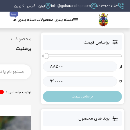
09179890157
info@goharanshop.com
ایران - فارس - کازرون
جدید
دسته بندی محصولات
دسته بندی ها
عقیق سیاه (اونیکس)
محصولات
براساس قیمت
پرهنیت
بلو لس آگات
کلسدونی
از
عقیق کلسدونی آبی
عقیق دروزی کلسدونی
تا
عقیق کلسدونی قهوه ای
ترتیب براساس :
براساس قیمت
عقیق یمن
عقیق یمن زرد
برند های محصول
عقیق یمن سفید
عقیق یمن نباتی