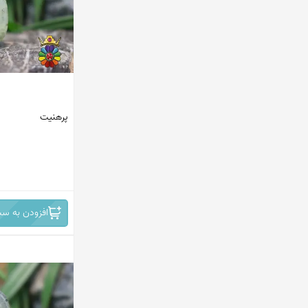
پاکستان
ماداگاسکار
افریقای جنوبی
مکزیک
پرهنیت
اندونزی
ترکیه
ایران
افغانستان
افزودن به سب
کانادا
امریکا
هند