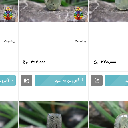
پرهنیت
پرهنیت
297,000
245,000
د
افزودن به سبد
افزود