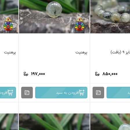
عقیق کارنلین
عقیق شجر پاییزی
کرزی لس اگات
عقیق بوتسوانا
استیک اگات
عقیق اتشین
عقیق عسلی
عقیق شجر
افت)
پرهنیت
پرهنیت
197,000
850,000
د
افزودن به سبد
افزود