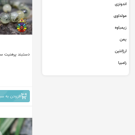
اندونزی
عقیق یمن پرتقالی
عقیق یمن کبود
مولداوی
عقیق یمن سبز
زیمباوه
عقیق یمن بنفش
یمن
عقیق یمن سیاه
عقیق یمن قرمز
ارژانتین
دستبند پرهنیت سایز 9 (ب
زامبیا
تانزانیا
برمه
افزودن به سب
مراکش
جمهوری دومینیکن
کنگو
سریلانکا