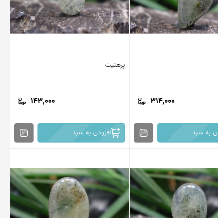
پرهنیت
143,000
314,000
ن به سبد
افزودن به سبد