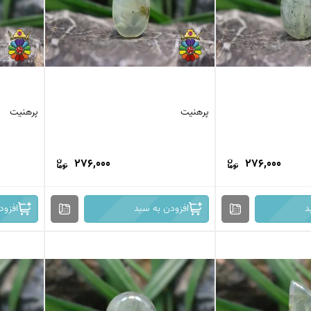
پرهنیت
پرهنیت
276,000
276,000
د
افزودن به سبد
افزود