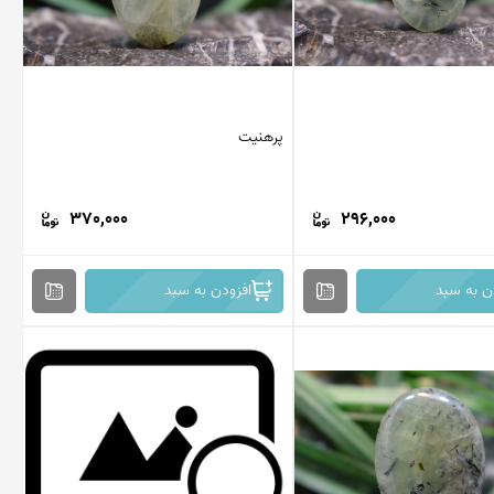
پرهنیت
370,000
296,000
ن به سبد
افزودن به سبد