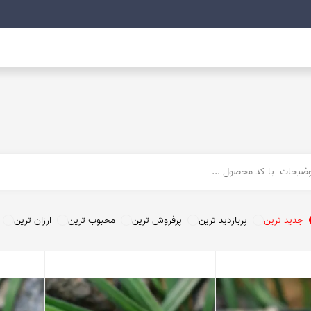
عقیق خراسان
عقیق خزه ای
کوپر اگات
توریتلا اگات
عقیق فردوس
عقیق مکزیک
عقیق زرد
تندر اگات
عقیق دراگون
عقیق سبز
جدید ترین
پربازدید ترین
پرفروش ترین
محبوب ترین
ارزان ترین
عقیق باباقوری
عقیق شرف شمس
عقیق پوست مار
عقیق سوخته