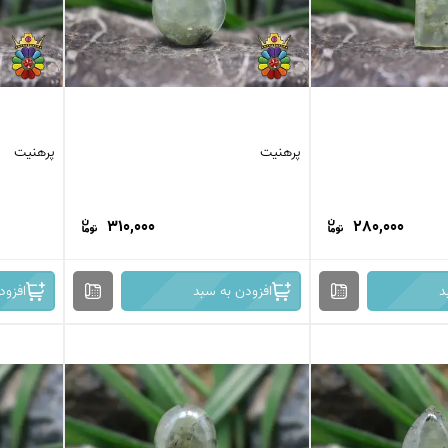
پرهنیت
پرهنیت
310,000
280,000
د
افزودن به سبد
افزود