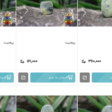
پرهنیت
پرهنیت
161,000
360,000
د
افزودن به سبد
افزود