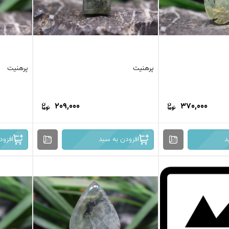
پرهنیت
پرهنیت
209,000
370,000
د
افزودن به سبد
افزود