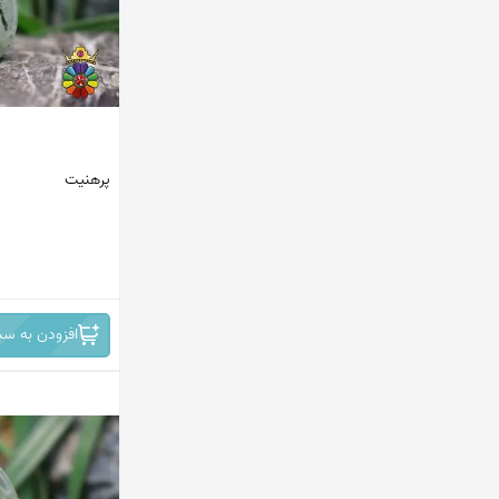
استرالیا
چین
برزیل
افریقا
پرهنیت
روسیه
افریقای جنوبی - نامبیا
ایران -نیشابور
افزودن به سب