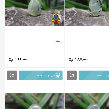
پرهنیت
296,000
287,000
ن به سبد
افزودن به سبد