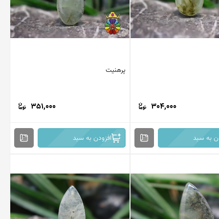
پرهنیت
351,000
304,000
ن به سبد
افزودن به سبد