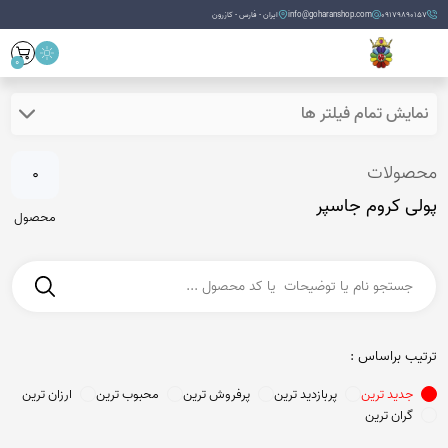
09179890157
info@goharanshop.com
ایران - فارس - کازرون
0
نمایش تمام فیلتر ها
محصولات
0
پولی کروم جاسپر
محصول
ترتیب براساس :
جدید ترین
پربازدید ترین
پرفروش ترین
محبوب ترین
ارزان ترین
گران ترین