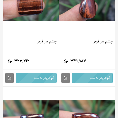
چشم ببر قرمز
چشم ببر قرمز
323,212
349,987
افزودن به سبد
افزودن به سبد