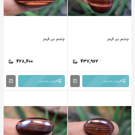
چشم ببر قرمز
چشم ببر قرمز
428,400
437,962
افزودن به سبد
افزودن به سبد