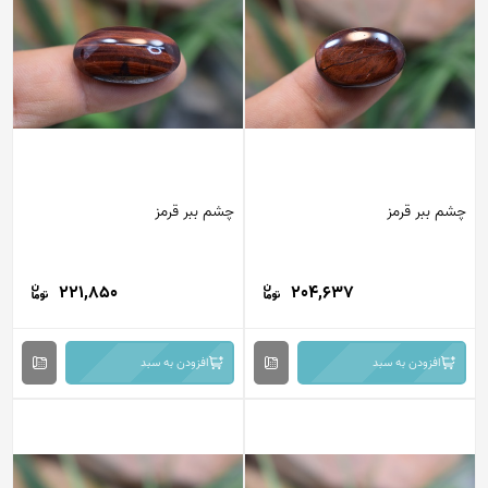
چشم ببر قرمز
چشم ببر قرمز
221,850
204,637
افزودن به سبد
افزودن به سبد