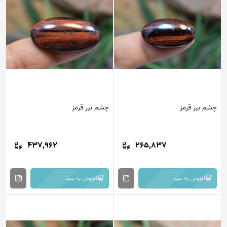
چشم ببر قرمز
چشم ببر قرمز
437,962
265,837
افزودن به سبد
افزودن به سبد