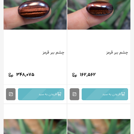
چشم ببر قرمز
چشم ببر قرمز
348,075
162,562
افزودن به سبد
افزودن به سبد