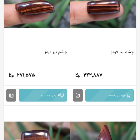
چشم ببر قرمز
چشم ببر قرمز
271,575
242,887
افزودن به سبد
افزودن به سبد