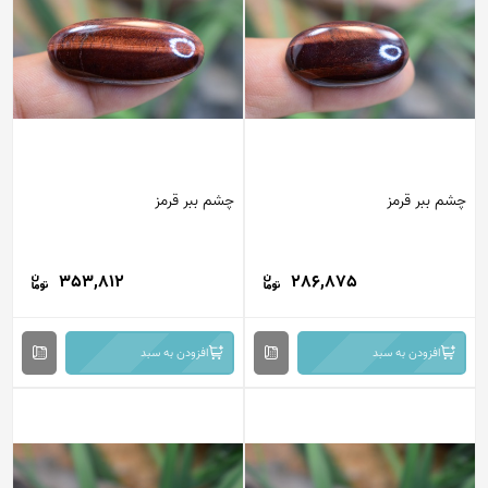
چشم ببر قرمز
چشم ببر قرمز
353,812
286,875
افزودن به سبد
افزودن به سبد