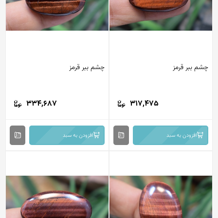
چشم ببر قرمز
چشم ببر قرمز
334,687
317,475
افزودن به سبد
افزودن به سبد