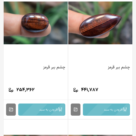
چشم ببر قرمز
چشم ببر قرمز
254,362
441,787
افزودن به سبد
افزودن به سبد