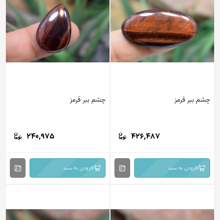
چشم ببر قرمز
چشم ببر قرمز
240,975
426,487
افزودن به سبد
افزودن به سبد