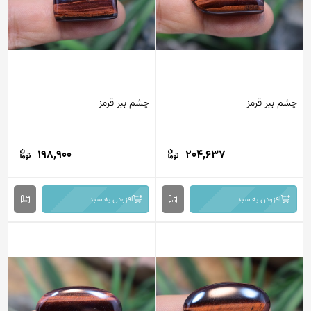
چشم ببر قرمز
چشم ببر قرمز
198,900
204,637
افزودن به سبد
افزودن به سبد