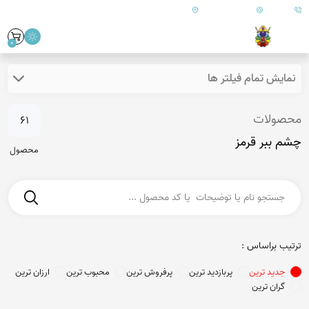
09179890157
info@goharanshop.com
ایران - فارس - کازرون
0
نمایش تمام فیلتر ها
محصولات
61
چشم ببر قرمز
محصول
ترتیب براساس :
جدید ترین
پربازدید ترین
پرفروش ترین
محبوب ترین
ارزان ترین
گران ترین