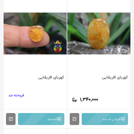
کهربای افریقایی
کهربای افریقایی
فروخته شد
1,340,000
افزودن به سبد
ناموجود