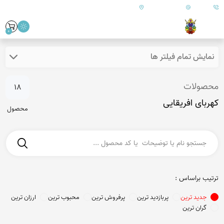
09179890157
info@goharanshop.com
ایران - فارس - کازرون
0
نمایش تمام فیلتر ها
محصولات
18
کهربای افریقایی
محصول
ترتیب براساس :
جدید ترین
پربازدید ترین
پرفروش ترین
محبوب ترین
ارزان ترین
گران ترین