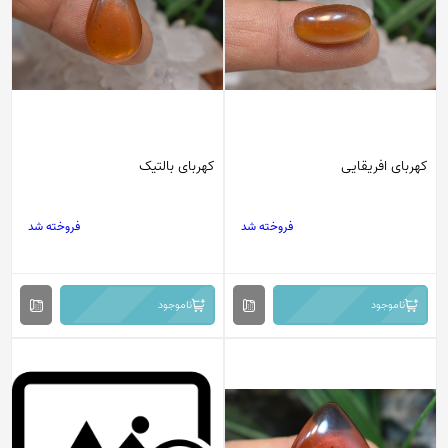
کهربای افریقایی
کهربای بالتیک
فروخته شد
فروخته شد
ناموجود
ناموجود