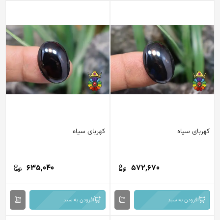
کهربای سیاه
کهربای سیاه
635,040
572,670
افزودن به سبد
افزودن به سبد