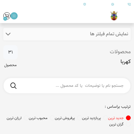
09179890157
info@goharanshop.com
ایران - فارس - کازرون
0
نمایش تمام فیلتر ها
محصولات
31
کهربا
محصول
ترتیب براساس :
جدید ترین
پربازدید ترین
پرفروش ترین
محبوب ترین
ارزان ترین
گران ترین