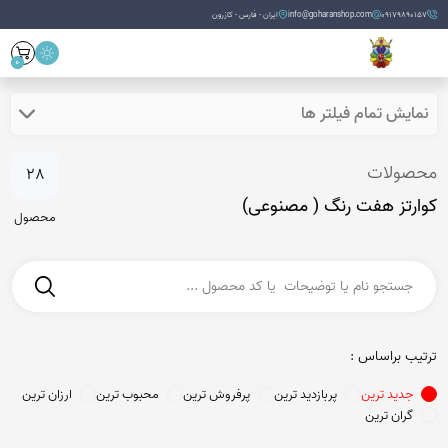
09179890157
info@goharanshop.com
ایران - فارس - کازرون
0
نمایش تمام فیلتر ها
محصولات
28
کوارتز هفت رنگ ( مصنوعی)
محصول
ترتیب براساس :
جدید ترین
پربازدید ترین
پرفروش ترین
محبوب ترین
ارزان ترین
گران ترین