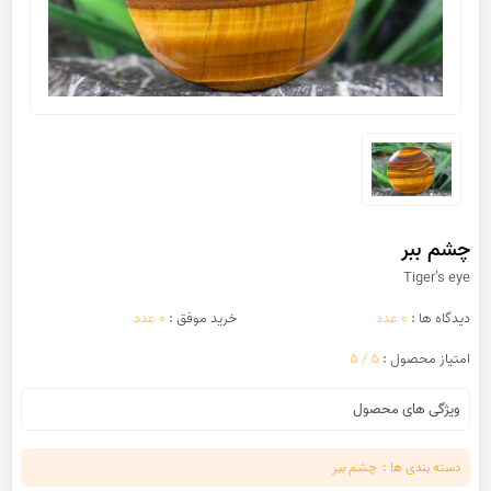
چشم ببر
Tiger’s eye
دیدگاه ها :
0 عدد
خرید موفق :
0 عدد
امتیاز محصول :
5 / 5
ویژگی های محصول
دسته بندی ها :
چشم ببر