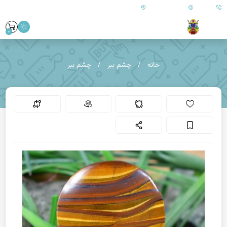
09179890157
info@goharanshop.com
ایران - فارس - کازرون
0
خانه
چشم ببر
چشم ببر