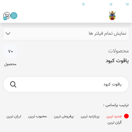
09179890157
info@goharanshop.com
ایران - فارس - کازرون
0
نمایش تمام فیلتر ها
محصولات
70
یاقوت کبود
محصول
ترتیب براساس :
جدید ترین
پربازدید ترین
پرفروش ترین
محبوب ترین
ارزان ترین
گران ترین