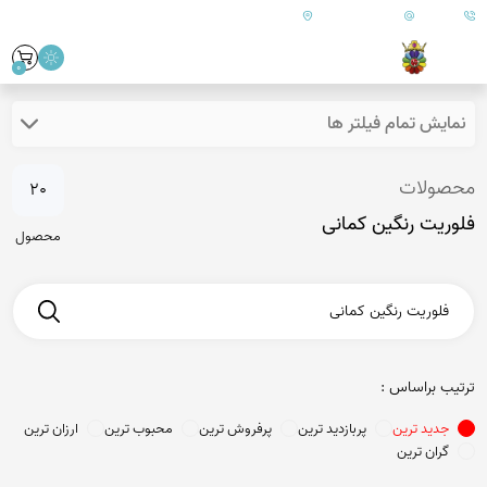
09179890157
info@goharanshop.com
ایران - فارس - کازرون
0
نمایش تمام فیلتر ها
محصولات
20
فلوریت رنگین کمانی
محصول
ترتیب براساس :
جدید ترین
پربازدید ترین
پرفروش ترین
محبوب ترین
ارزان ترین
گران ترین