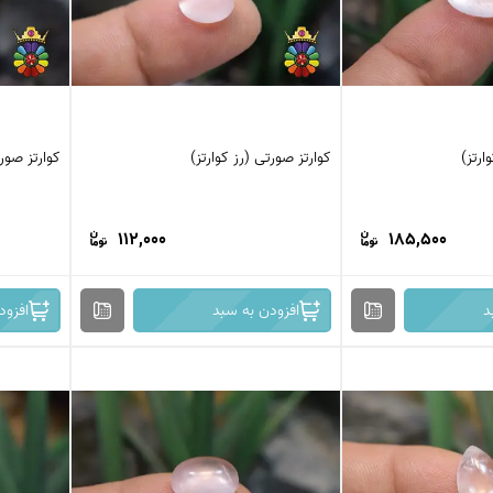
ارتز)
کوارتز صورتی (رز کوارتز)
کوارتز صورت
112,000
185,500
د
افزودن به سبد
افزود