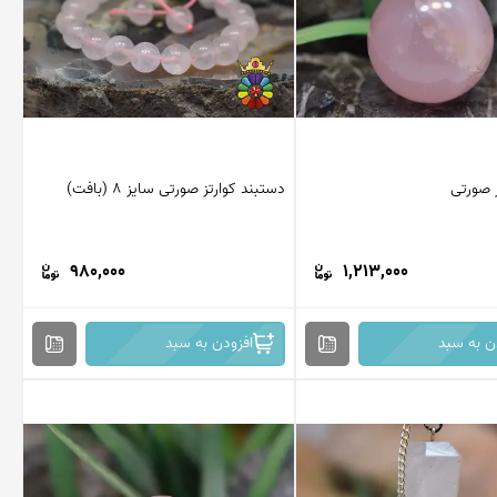
 صورتی
دستبند کوارتز صورتی سایز 8 (بافت)
980,000
1,213,000
ن به سبد
افزودن به سبد