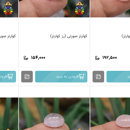
ارتز)
کوارتز صورتی (رز کوارتز)
کوارتز صورت
154,000
192,500
د
افزودن به سبد
افزود