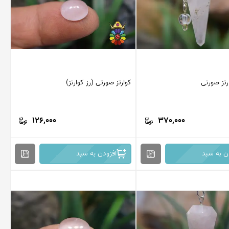
تز صورتی
کوارتز صورتی (رز کوارتز)
126,000
370,000
ن به سبد
افزودن به سبد