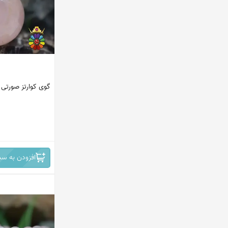
پاکستان
ماداگاسکار
افریقای جنوبی
مکزیک
گوی کوارتز صورتی
اندونزی
ترکیه
ایران
افغانستان
افزودن به سب
کانادا
امریکا
هند