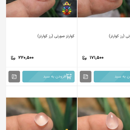
ی (رز کوارتز)
کوارتز صورتی (رز کوارتز)
220,500
171,500
ن به سبد
افزودن به سبد