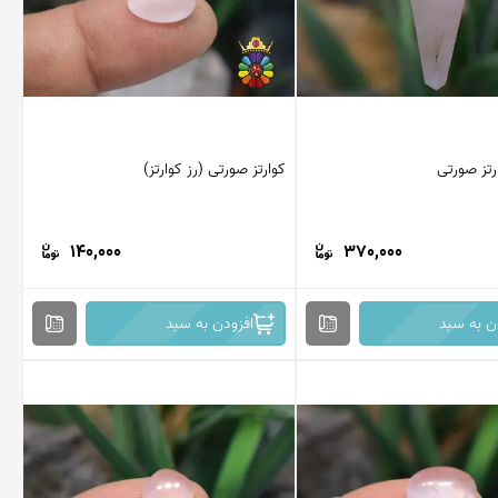
تز صورتی
کوارتز صورتی (رز کوارتز)
140,000
370,000
ن به سبد
افزودن به سبد