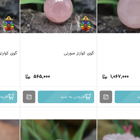
گوی کوارتز صورتی
گوی کوارتز
565,000
1,067,000
د
افزودن به سبد
افزود