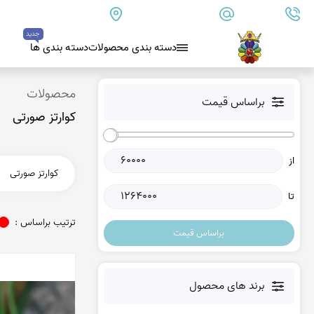
09179890157
info@goharanshop.com
ایران - فارس - کازرون
جدید
دسته بندی محصولات
دسته بندی ها
عقیق سیاه (اونیکس)
محصولات
براساس قیمت
کوارتز صورتی
بلو لس آگات
کلسدونی
از
عقیق کلسدونی آبی
عقیق دروزی کلسدونی
تا
عقیق کلسدونی قهوه ای
ترتیب براساس :
براساس قیمت
عقیق یمن
عقیق یمن زرد
برند های محصول
عقیق یمن سفید
عقیق یمن نباتی