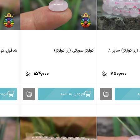
رز کوارتز) سایز 8
کوارتز صورتی (رز کوارتز)
شاقول کوار
154,000
750,000
د
افزودن به سبد
افزود