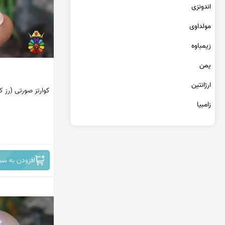
اندونزی
عقیق یمن پرتقالی
عقیق یمن کبود
مولداوی
عقیق یمن سبز
زیمباوه
عقیق یمن بنفش
یمن
عقیق یمن سیاه
عقیق یمن قرمز
ارژانتین
کوارتز صورتی (رز کو
زامبیا
تانزانیا
برمه
افزودن به سب
مراکش
جمهوری دومینیکن
کنگو
سریلانکا