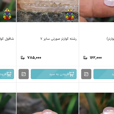
ارتز)
رشته کوارتز صورتی سایز 7
شاقول کوار
785,000
162,000
د
افزودن به سبد
افزود