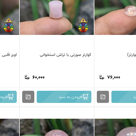
عقیق کارنلین
عقیق شجر پاییزی
کرزی لس اگات
عقیق بوتسوانا
استیک اگات
عقیق اتشین
عقیق عسلی
عقیق شجر
ارتز)
کوارتز صورتی با تراش استخوانی
اویز قلبی 
60,000
76,000
د
افزودن به سبد
افزود