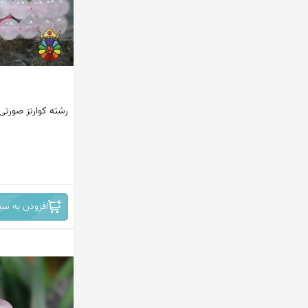
استرالیا
چین
برزیل
افریقا
رشته کوارتز صورتی (
روسیه
افریقای جنوبی - نامبیا
ایران -نیشابور
افزودن به سب