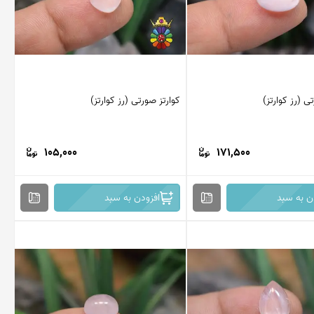
ی (رز کوارتز)
کوارتز صورتی (رز کوارتز)
105,000
171,500
ن به سبد
افزودن به سبد