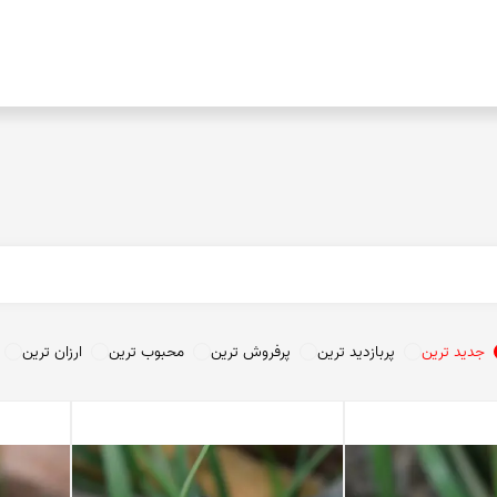
عقیق خراسان
عقیق خزه ای
کوپر اگات
توریتلا اگات
عقیق فردوس
عقیق مکزیک
عقیق زرد
تندر اگات
عقیق دراگون
عقیق سبز
جدید ترین
پربازدید ترین
پرفروش ترین
محبوب ترین
ارزان ترین
عقیق باباقوری
عقیق شرف شمس
عقیق پوست مار
عقیق سوخته