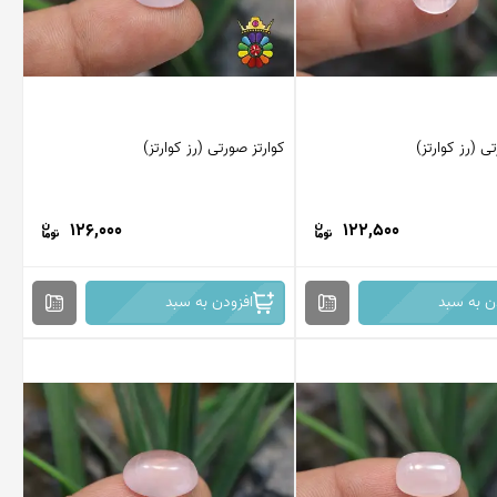
ی (رز کوارتز)
کوارتز صورتی (رز کوارتز)
126,000
122,500
ن به سبد
افزودن به سبد