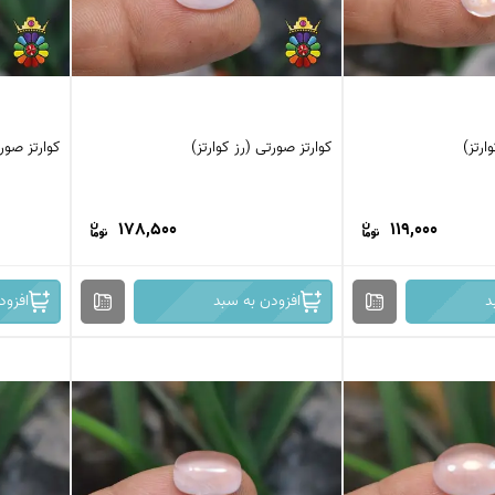
ارتز)
کوارتز صورتی (رز کوارتز)
کوارتز صورت
178,500
119,000
د
افزودن به سبد
افزود