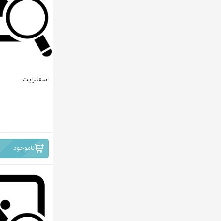
استرالیا
چین
برزیل
افریقا
اسفالرایت
روسیه
افریقای جنوبی - نامبیا
ایران -نیشابور
ناموجود