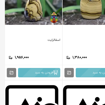
اسفالرایت
1,956,000
1,380,000
ن به سبد
افزودن به سبد