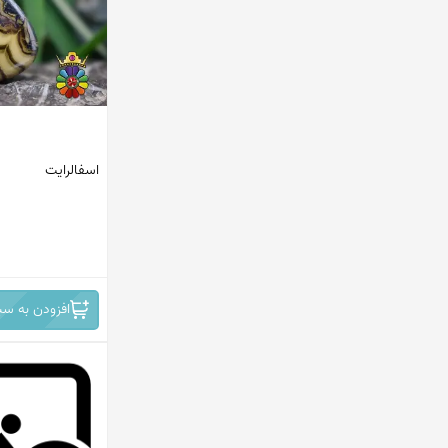
پاکستان
ماداگاسکار
افریقای جنوبی
مکزیک
اسفالرایت
اندونزی
ترکیه
ایران
افغانستان
افزودن به سب
کانادا
امریکا
هند