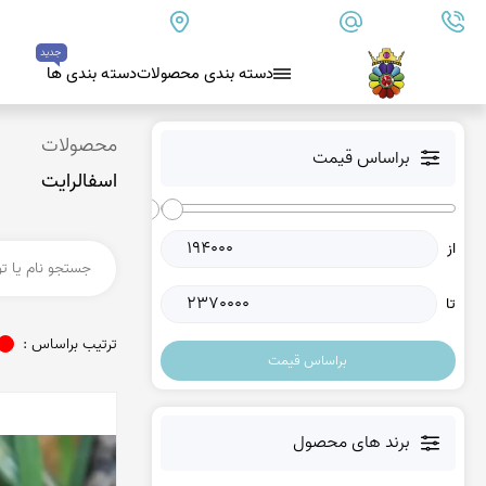
09179890157
info@goharanshop.com
ایران - فارس - کازرون
جدید
دسته بندی محصولات
دسته بندی ها
عقیق سیاه (اونیکس)
محصولات
براساس قیمت
اسفالرایت
بلو لس آگات
کلسدونی
از
عقیق کلسدونی آبی
عقیق دروزی کلسدونی
تا
عقیق کلسدونی قهوه ای
ترتیب براساس :
براساس قیمت
عقیق یمن
عقیق یمن زرد
برند های محصول
عقیق یمن سفید
عقیق یمن نباتی