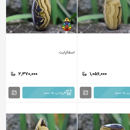
اسفالرایت
2,370,000
1,056,000
ن به سبد
افزودن به سبد