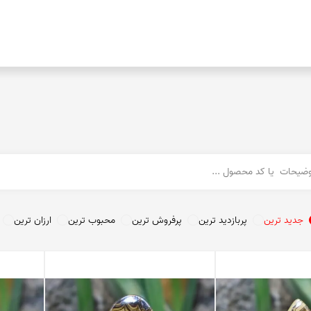
عقیق خراسان
عقیق خزه ای
کوپر اگات
توریتلا اگات
عقیق فردوس
عقیق مکزیک
عقیق زرد
تندر اگات
عقیق دراگون
عقیق سبز
جدید ترین
پربازدید ترین
پرفروش ترین
محبوب ترین
ارزان ترین
عقیق باباقوری
عقیق شرف شمس
عقیق پوست مار
عقیق سوخته