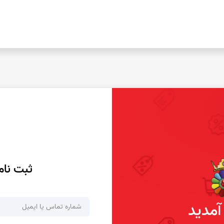
کوپر اگات
توریتلا اگات
عقیق فردوس
عقیق مکزیک
عقیق زرد
تندر اگات
عقیق دراگون
عقیق سبز
عقیق باباقوری
عقیق شرف شمس
ثبت نام
عقیق پوست مار
عقیق سوخته
عقیق کارنلین
عقیق شجر پاییزی
مدید