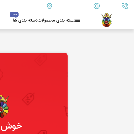
09179890157
info@goharanshop.com
ایران - فارس - کازرون
جدید
دسته بندی محصولات
دسته بندی ها
بلو لس آگات
کلسدونی
عقیق کلسدونی آبی
عقیق دروزی کلسدونی
عقیق کلسدونی قهوه ای
عقیق یمن
عقیق یمن زرد
عقیق یمن سفید
عقیق یمن نباتی
خوش آ
عقیق یمن پرتقالی