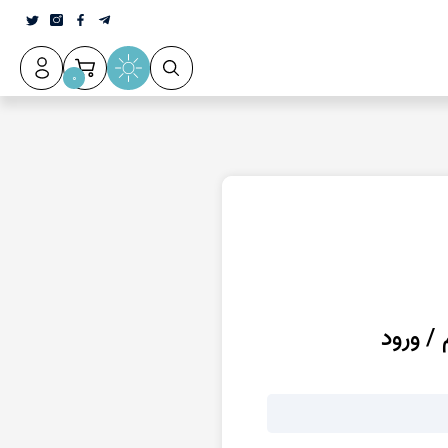
0
 / ورود