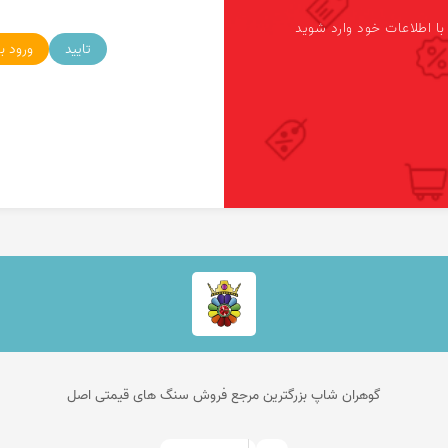
کرزی لس اگات
عقیق بوتسوانا
 با اطلاعات خود وارد شوید
تایید
ورود ب
استیک اگات
عقیق اتشین
عقیق عسلی
عقیق شجر
عقیق خزه ای
عقیق سلیمانی
گوهران شاپ بزرگترین مرجع فروش سنگ های قیمتی اصل