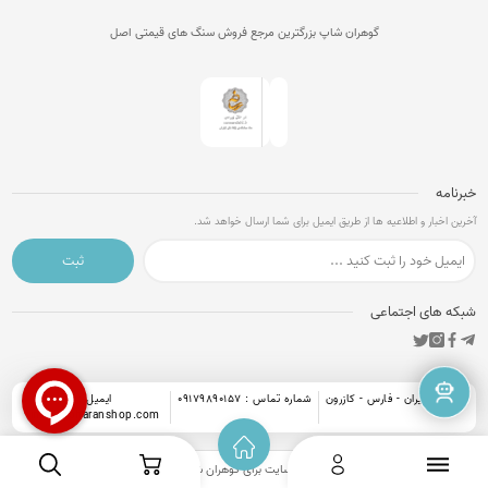
گوهران شاپ بزرگترین مرجع فروش سنگ های قیمتی اصل
خبرنامه
آخرین اخبار و اطلاعیه ها از طریق ایمیل برای شما ارسال خواهد شد.
ثبت
شبکه های اجتماعی
آدرس : ایران - فارس - کازرون
شماره تماس : 09179890157
ایمیل :
info@goharanshop.com
کلیه حقوق این وبسایت برای
گوهران شاپ
محفوظ است.