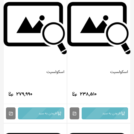
اسکولسیت
اسکولسیت
279,990
238,510
افزودن به سبد
افزودن به سبد