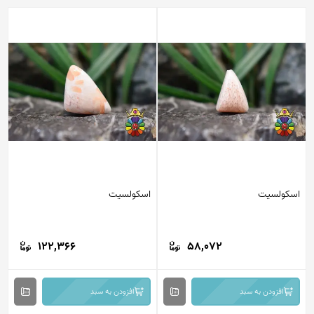
اسکولسیت
اسکولسیت
122,366
58,072
افزودن به سبد
افزودن به سبد