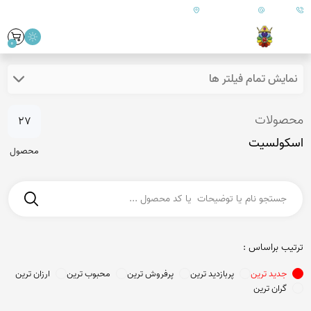
09179890157
info@goharanshop.com
ایران - فارس - کازرون
0
نمایش تمام فیلتر ها
محصولات
27
اسکولسیت
محصول
ترتیب براساس :
جدید ترین
پربازدید ترین
پرفروش ترین
محبوب ترین
ارزان ترین
گران ترین