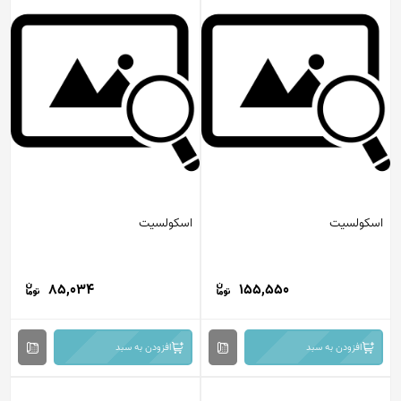
اسکولسیت
اسکولسیت
85,034
155,550
افزودن به سبد
افزودن به سبد