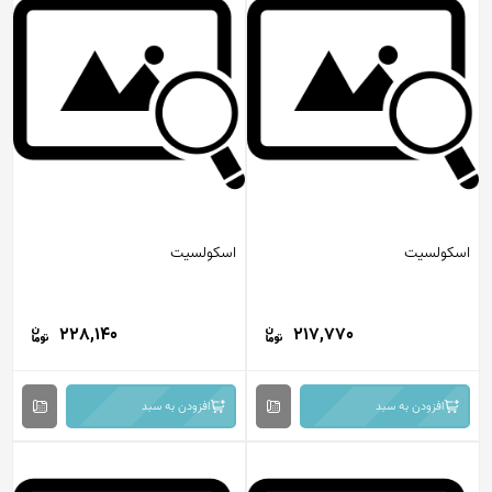
اسکولسیت
اسکولسیت
228,140
217,770
افزودن به سبد
افزودن به سبد