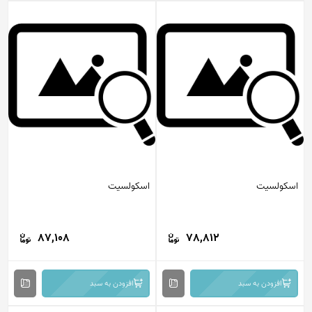
اسکولسیت
اسکولسیت
87,108
78,812
افزودن به سبد
افزودن به سبد