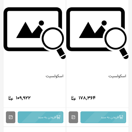
اسکولسیت
اسکولسیت
109,922
178,364
افزودن به سبد
افزودن به سبد