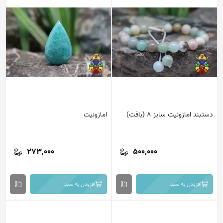
دستبند امازونیت سایز 8 (بافت)
امازونیت
273,000
500,000
افزودن به سبد
افزودن به سبد