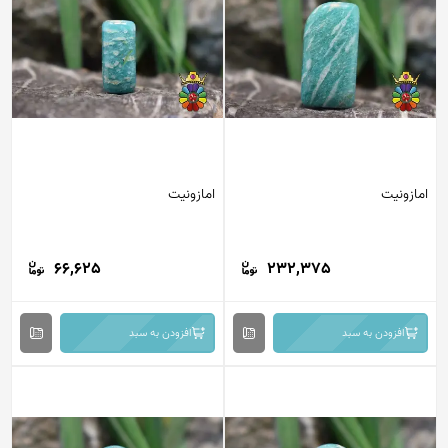
امازونیت
امازونیت
66,625
232,375
افزودن به سبد
افزودن به سبد