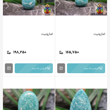
امازونیت
امازونیت
198,250
165,750
افزودن به سبد
افزودن به سبد