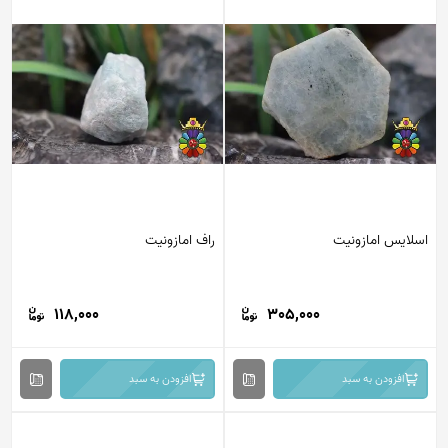
اسلایس امازونیت
راف امازونیت
118,000
305,000
افزودن به سبد
افزودن به سبد