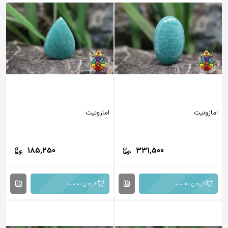
امازونیت
امازونیت
185,250
331,500
افزودن به سبد
افزودن به سبد