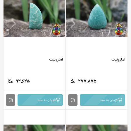
امازونیت
امازونیت
92,625
277,875
افزودن به سبد
افزودن به سبد