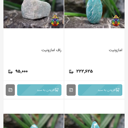
امازونیت
راف امازونیت
95,000
222,625
افزودن به سبد
افزودن به سبد