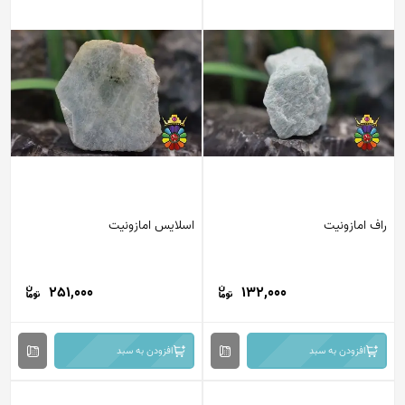
راف امازونیت
اسلایس امازونیت
251,000
132,000
افزودن به سبد
افزودن به سبد