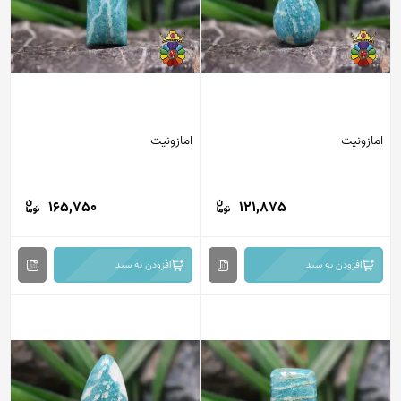
امازونیت
امازونیت
165,750
121,875
افزودن به سبد
افزودن به سبد