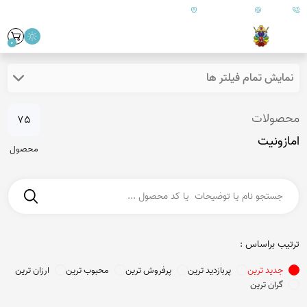
09179890157
info@goharanshop.com
ایران - فارس - کازرون
0
نمایش تمام فیلتر ها
محصولات
75
امازونیت
محصول
ترتیب براساس :
جدید ترین
پربازدید ترین
پرفروش ترین
محبوب ترین
ارزان ترین
گران ترین