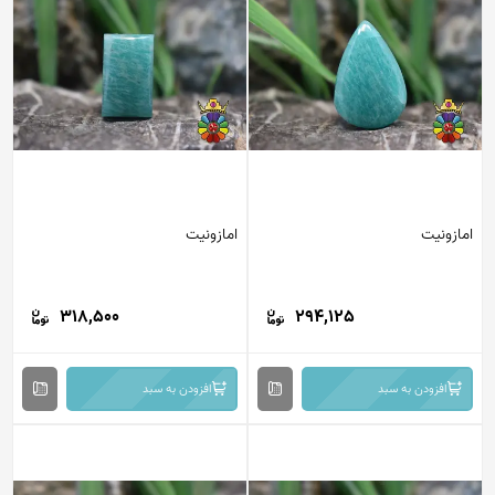
امازونیت
امازونیت
318,500
294,125
افزودن به سبد
افزودن به سبد