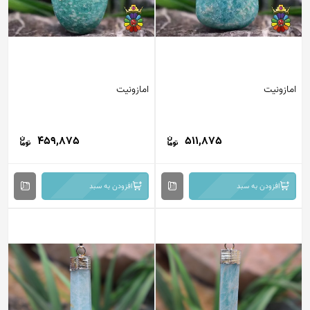
امازونیت
امازونیت
459,875
511,875
افزودن به سبد
افزودن به سبد