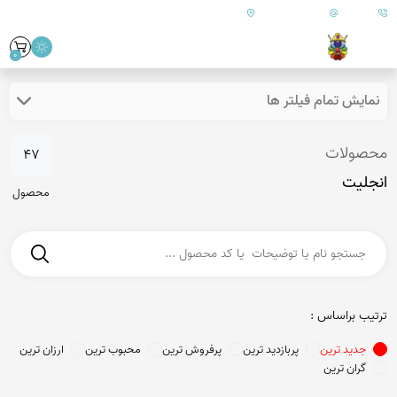
09179890157
info@goharanshop.com
ایران - فارس - کازرون
0
نمایش تمام فیلتر ها
محصولات
47
انجلیت
محصول
ترتیب براساس :
جدید ترین
پربازدید ترین
پرفروش ترین
محبوب ترین
ارزان ترین
گران ترین