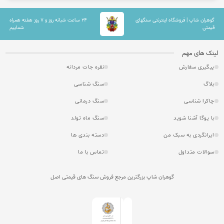
گوهران شاپ | فروشگاه اینترنتی سنگهای
۲۴ ساعت شبانه روز و ۷ روز هفته همراه
قیمتی
شماییم
لینک های مهم
پیگیری سفارش
نقره جات مردانه
بلاگ
سنگ شناسی
چاکرا شناسی
سنگ درمانی
با یوگا آشنا شوید
سنگ ماه تولد
ایرانگردی به سبک من
دسته بندی ها
سوالات متداول
تماس با ما
گوهران شاپ بزرگترین مرجع فروش سنگ های قیمتی اصل