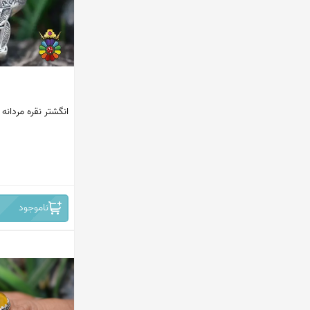
استرالیا
چین
برزیل
افریقا
انگشتر نقره مردانه 
روسیه
افریقای جنوبی - نامبیا
ایران -نیشابور
ناموجود