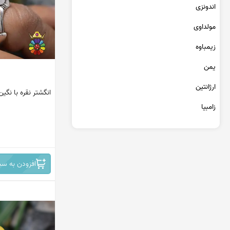
عقیق یمن کبود
اندونزی
عقیق یمن سبز
مولداوی
عقیق یمن بنفش
عقیق یمن سیاه
زیمباوه
عقیق یمن قرمز
یمن
عقیق خراسان
ارژانتین
انگشتر نقره با نگی
زامبیا
تانزانیا
برمه
افزودن به سب
مراکش
جمهوری دومینیکن
کنگو
سریلانکا