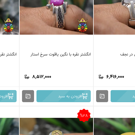
کرزی لس اگات
عقیق بوتسوانا
استیک اگات
عقیق اتشین
عقیق عسلی
عقیق شجر
عقیق خزه ای
عقیق سلیمانی
ن در نجف
انگشتر نقره با نگین یاقوت سرخ استار
انگشتر نقره
8,512,000
6,416,000
د
افزودن به سبد
افزود
%28