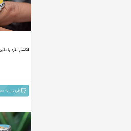
پاکستان
ماداگاسکار
افریقای جنوبی
مکزیک
انگشتر نقره با ن
اندونزی
ترکیه
ایران
افغانستان
افزودن به سب
کانادا
امریکا
هند