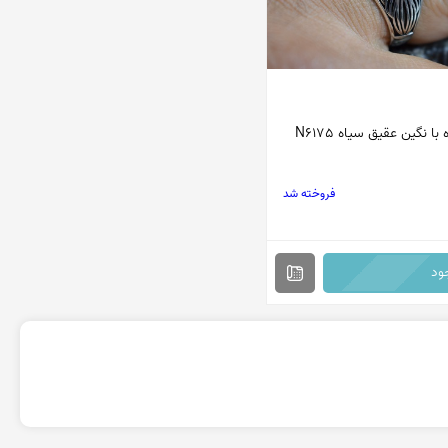
با نگین عقیق سیاه N6175
فروخته شد
ود