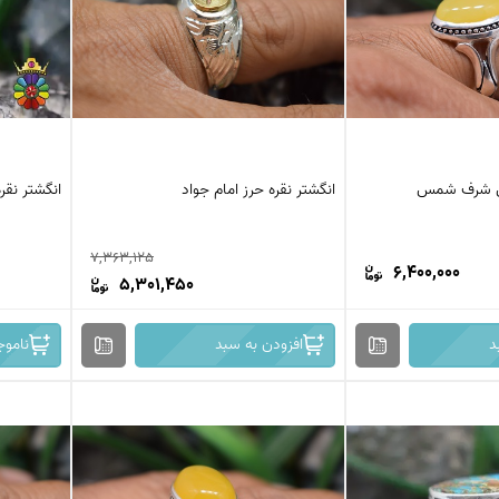
گین شرف شمس
انگشتر نقره حرز امام جواد
انگشتر نقره
7,363,125
6,400,000
5,301,450
د
افزودن به سبد
ناموج