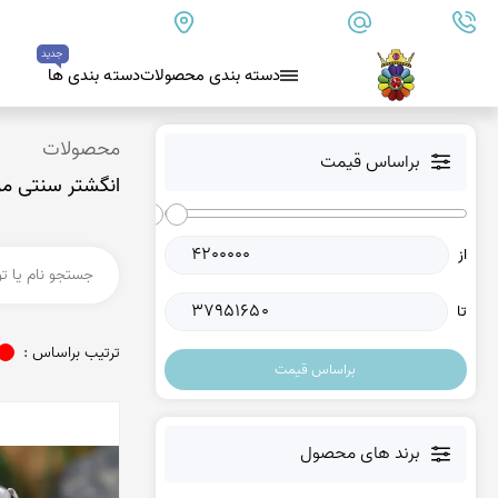
09179890157
info@goharanshop.com
ایران - فارس - کازرون
جدید
دسته بندی محصولات
دسته بندی ها
بلو لس آگات
محصولات
براساس قیمت
انگشتر سنتی مرد
کلسدونی
عقیق کلسدونی آبی
از
عقیق دروزی کلسدونی
عقیق کلسدونی قهوه ای
تا
عقیق یمن
ترتیب براساس :
براساس قیمت
عقیق یمن زرد
عقیق یمن سفید
عقیق یمن نباتی
برند های محصول
عقیق یمن پرتقالی