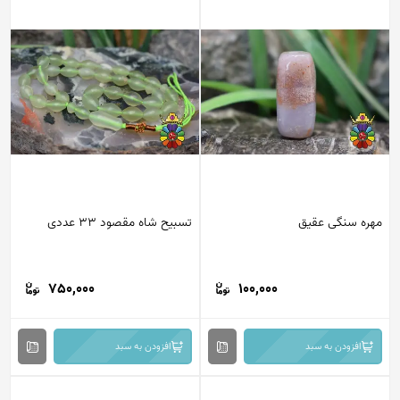
ره سنگی عقیق
تسبیح شاه مقصود 33 عددی
750,000
100,000
افزودن به سبد
افزودن به سبد