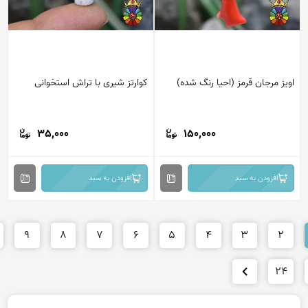
یز مرجان قرمز (احیا رنگ شده)
کوارتز شیری با تراش استخوانی
35,000
150,000
افزودن به سبد
افزودن به سبد
10
9
8
7
6
5
4
3
2
2