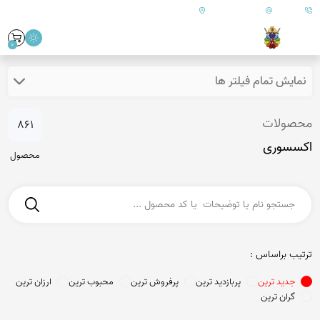
09179890
info@goharanshop.com
ایران - فارس - کازرون
0
ایش تمام فیلتر ها
صولات
861
سوری
محصول
ب براساس :
جدید ترین
پربازدید ترین
پرفروش ترین
محبوب ترین
ارزان ترین
گران ترین