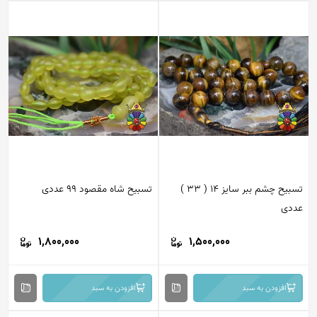
تسبیح چشم ببر سایز 14 ( 33 )
تسبیح شاه مقصود 99 عددی
دی
1,800,000
1,500,000
افزودن به سبد
افزودن به سبد