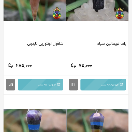
ف تورمالین سیاه
شاقول اونتورین نارنجی
285,000
75,000
افزودن به سبد
افزودن به سبد