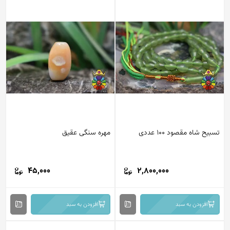
یح شاه مقصود 100 عددی
مهره سنگی عقیق
45,000
2,800,000
افزودن به سبد
افزودن به سبد