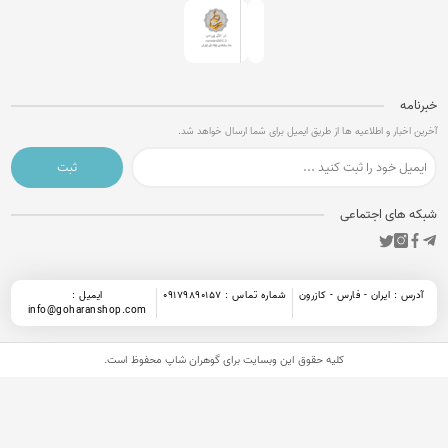
امه
 اخبار و اطلاعیه ها از طریق ایمیل برای شما ارسال خواهد شد.
ثبت
 های اجتماعی
رس : ایران - فارس - کازرون
شماره تماس : 09179890157
ایمیل :
info@goharanshop.com
کلیه حقوق این وبسایت برای
گوهران شاپ
محفوظ است.