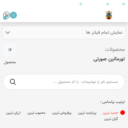
09179890157
info@goharanshop.com
ایران - فارس - کازرون
0
نمایش تمام فیلتر ها
محصولات
16
تورمالین صورتی
محصول
ترتیب براساس :
جدید ترین
پربازدید ترین
پرفروش ترین
محبوب ترین
ارزان ترین
گران ترین