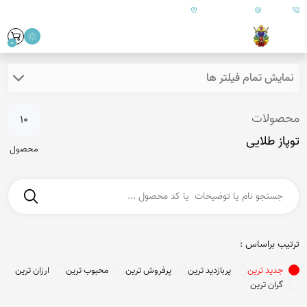
09179890157
info@goharanshop.com
ایران - فارس - کازرون
0
نمایش تمام فیلتر ها
محصولات
10
توپاز طلایی
محصول
ترتیب براساس :
جدید ترین
پربازدید ترین
پرفروش ترین
محبوب ترین
ارزان ترین
گران ترین