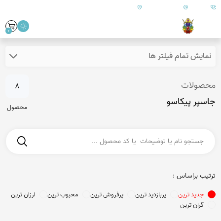
09179890157
info@goharanshop.com
ایران - فارس - کازرون
0
نمایش تمام فیلتر ها
محصولات
8
جاسپر پیکاسو
محصول
ترتیب براساس :
جدید ترین
پربازدید ترین
پرفروش ترین
محبوب ترین
ارزان ترین
گران ترین