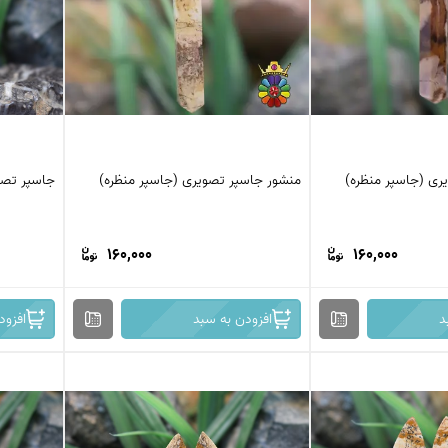
کرزی لس اگات
عقیق بوتسوانا
استیک اگات
عقیق اتشین
عقیق عسلی
عقیق شجر
عقیق خزه ای
عقیق سلیمانی
ری (جاسپر منظره)
منشور جاسپر تصویری (جاسپر منظره)
جاسپر تصو
160,000
160,000
د
افزودن به سبد
افزود