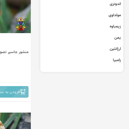
عقیق یمن کبود
اندونزی
عقیق یمن سبز
مولداوی
عقیق یمن بنفش
عقیق یمن سیاه
زیمباوه
عقیق یمن قرمز
یمن
عقیق خراسان
ارژانتین
منشور جاسپر تصوی
زامبیا
تانزانیا
برمه
افزودن به سب
مراکش
جمهوری دومینیکن
کنگو
سریلانکا