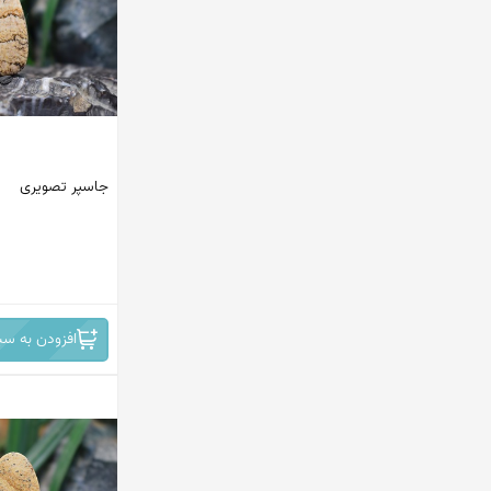
پاکستان
ماداگاسکار
افریقای جنوبی
مکزیک
جاسپر تصویری
اندونزی
ترکیه
ایران
افغانستان
افزودن به سب
کانادا
امریکا
هند