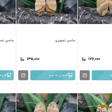
جاسپر تصویری
جاسپر تصو
135,000
176,000
د
افزودن به سبد
افزود