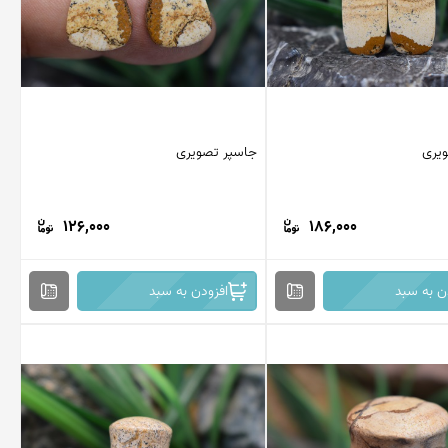
یری
جاسپر تصویری
126,000
186,000
ن به سبد
افزودن به سبد