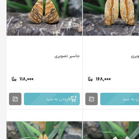
یری
جاسپر تصویری
118,000
168,000
ن به سبد
افزودن به سبد