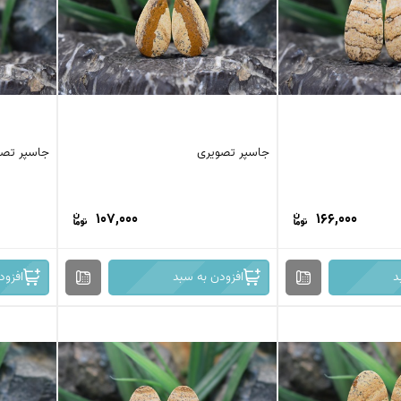
جاسپر تصویری
جاسپر تصو
107,000
166,000
د
افزودن به سبد
افزود