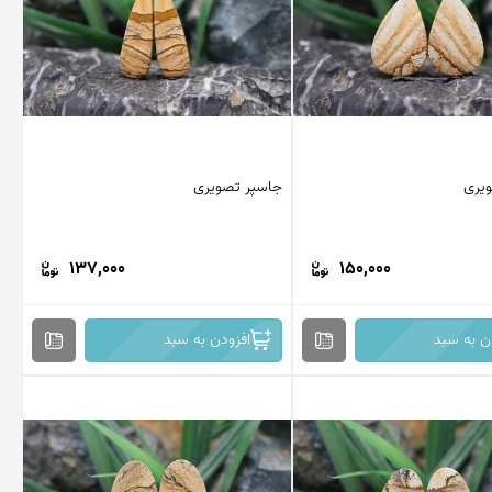
یری
جاسپر تصویری
137,000
150,000
ن به سبد
افزودن به سبد