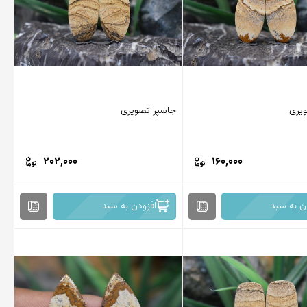
یری
جاسپر تصویری
202,000
160,000
ن به سبد
افزودن به سبد