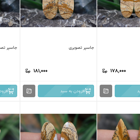
جاسپر تصویری
جاسپر تصو
181,000
178,000
د
افزودن به سبد
افزود