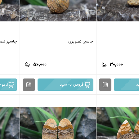
جاسپر تصویری
جاسپر تصو
56,000
30,000
د
افزودن به سبد
ناموج