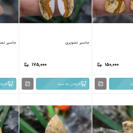
جاسپر تصویری
جاسپر تصو
175,000
150,000
د
افزودن به سبد
افزود