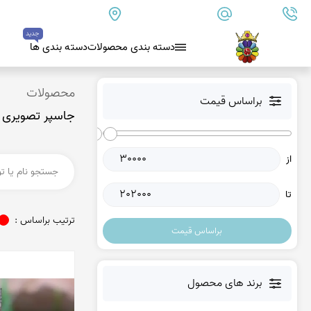
09179890157
info@goharanshop.com
ایران - فارس - کازرون
جدید
دسته بندی محصولات
دسته بندی ها
بلو لس آگات
محصولات
براساس قیمت
جاسپر تصویری
کلسدونی
عقیق کلسدونی آبی
از
عقیق دروزی کلسدونی
عقیق کلسدونی قهوه ای
تا
عقیق یمن
ترتیب براساس :
براساس قیمت
عقیق یمن زرد
عقیق یمن سفید
عقیق یمن نباتی
برند های محصول
عقیق یمن پرتقالی