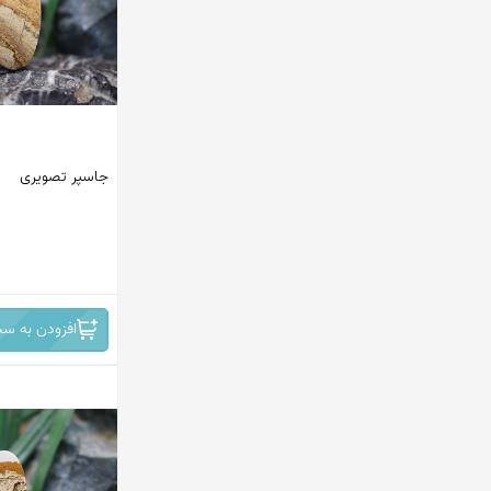
استرالیا
چین
برزیل
افریقا
جاسپر تصویری
روسیه
افریقای جنوبی - نامبیا
ایران -نیشابور
افزودن به سب