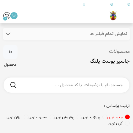
09179890157
info@goharanshop.com
ایران - فارس - کازرون
0
نمایش تمام فیلتر ها
محصولات
10
جاسپر پوست پلنگ
محصول
ترتیب براساس :
جدید ترین
پربازدید ترین
پرفروش ترین
محبوب ترین
ارزان ترین
گران ترین