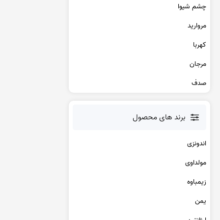
عقیق یمن کبود
چشم شیوا
عقیق یمن سبز
مروارید
عقیق یمن بنفش
عقیق یمن سیاه
کهربا
عقیق یمن قرمز
مرجان
عقیق خراسان
صدف
برند های محصول
اندونزی
مولداوی
زیمباوه
یمن