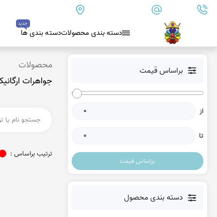
09179890157
info@goharanshop.com
ایران - فارس - کازرون
جدید
دسته بندی محصولات
دسته بندی ها
بلو لس آگات
محصولات
براساس قیمت
جواهرات ارگانی
کلسدونی
عقیق کلسدونی آبی
از
عقیق دروزی کلسدونی
عقیق کلسدونی قهوه ای
تا
عقیق یمن
ترتیب براساس :
براساس قیمت
عقیق یمن زرد
عقیق یمن سفید
عقیق یمن نباتی
دسته بندی محصول
عقیق یمن پرتقالی