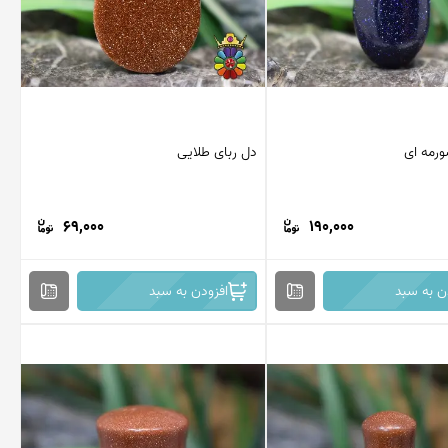
ورمه ای
دل ربای طلایی
69,000
190,000
ن به سبد
افزودن به سبد