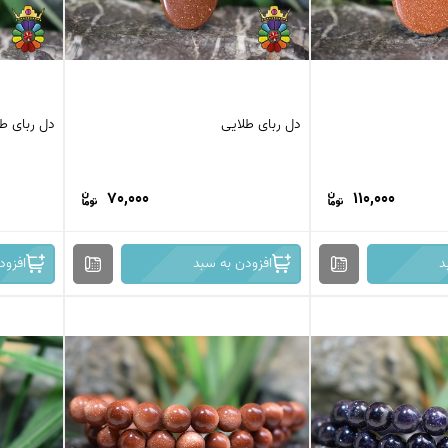
دل ربای طلایی
دل ربای ط
70,000
110,000
د
افزودن به سبد
افزود