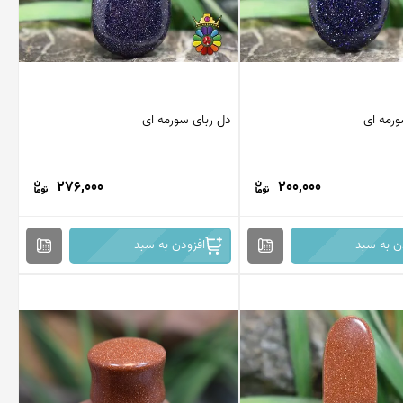
ورمه ای
دل ربای سورمه ای
276,000
200,000
ن به سبد
افزودن به سبد