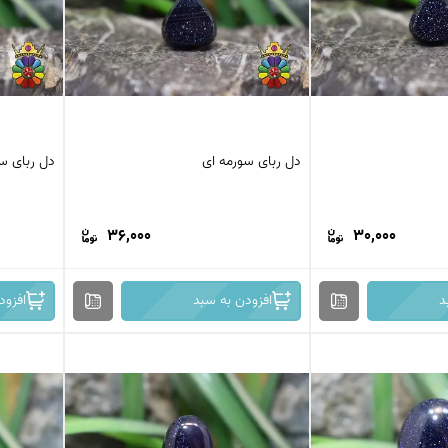
دل ربای سورمه ای
دل ربای س
36,000
30,000
د
افزودن به سبد
افزود