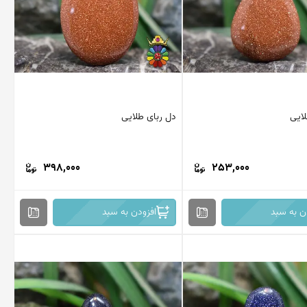
لایی
دل ربای طلایی
398,000
253,000
ن به سبد
افزودن به سبد