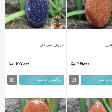
لایی
دل ربای سورمه ای
307,000
241,000
ن به سبد
افزودن به سبد