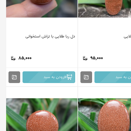
لایی
دل ربا طلایی با تراش استخوانی
85,000
95,000
ن به سبد
افزودن به سبد