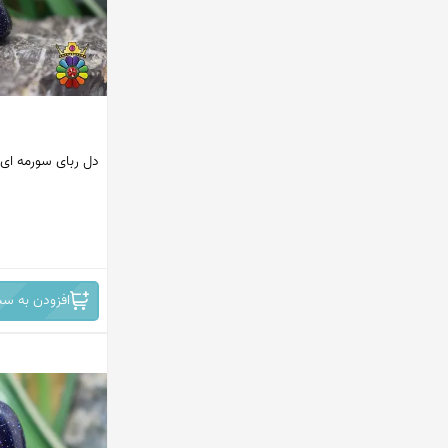
استرالیا
چین
برزیل
افریقا
دل ربای سورمه ای
روسیه
افریقای جنوبی - نامبیا
ایران -نیشابور
افزودن به سب