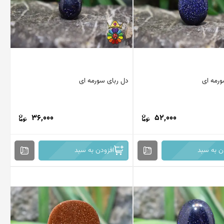
ورمه ای
دل ربای سورمه ای
36,000
52,000
ن به سبد
افزودن به سبد