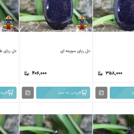
دل ربای سورمه ای
دل ربای ط
406,000
358,000
د
افزودن به سبد
افزود