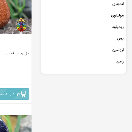
عقیق یمن کبود
اندونزی
عقیق یمن سبز
مولداوی
عقیق یمن بنفش
عقیق یمن سیاه
زیمباوه
عقیق یمن قرمز
یمن
عقیق خراسان
ارژانتین
دل ربای طلایی
زامبیا
تانزانیا
برمه
افزودن به سب
مراکش
جمهوری دومینیکن
کنگو
سریلانکا