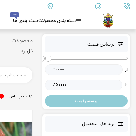
09179890157
info@goharanshop.com
ایران - فارس - کازرون
جدید
دسته بندی محصولات
دسته بندی ها
بلو لس آگات
محصولات
براساس قیمت
دل ربا
کلسدونی
عقیق کلسدونی آبی
از
عقیق دروزی کلسدونی
عقیق کلسدونی قهوه ای
تا
عقیق یمن
ترتیب براساس :
براساس قیمت
عقیق یمن زرد
عقیق یمن سفید
عقیق یمن نباتی
برند های محصول
عقیق یمن پرتقالی