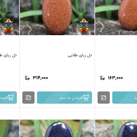
کرزی لس اگات
عقیق بوتسوانا
استیک اگات
عقیق اتشین
عقیق عسلی
عقیق شجر
عقیق خزه ای
عقیق سلیمانی
دل ربای طلایی
دل ربای ط
314,000
163,000
د
افزودن به سبد
افزود