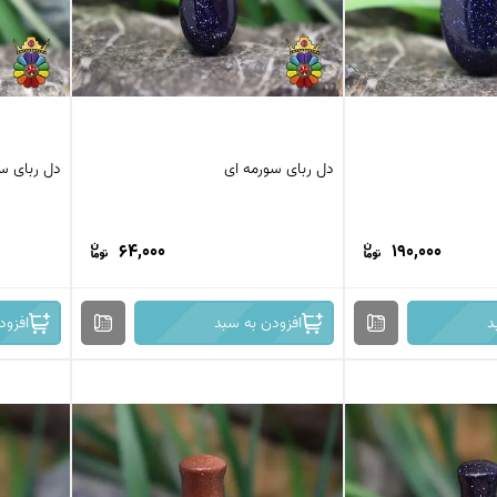
دل ربای سورمه ای
دل ربای س
64,000
190,000
د
افزودن به سبد
افزود