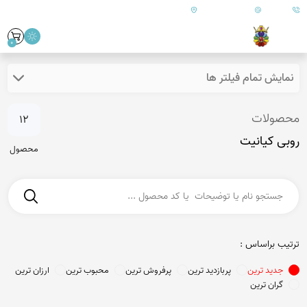
09179890157
info@goharanshop.com
ایران - فارس - کازرون
0
نمایش تمام فیلتر ها
محصولات
12
روبی کیانیت
محصول
ترتیب براساس :
جدید ترین
پربازدید ترین
پرفروش ترین
محبوب ترین
ارزان ترین
گران ترین