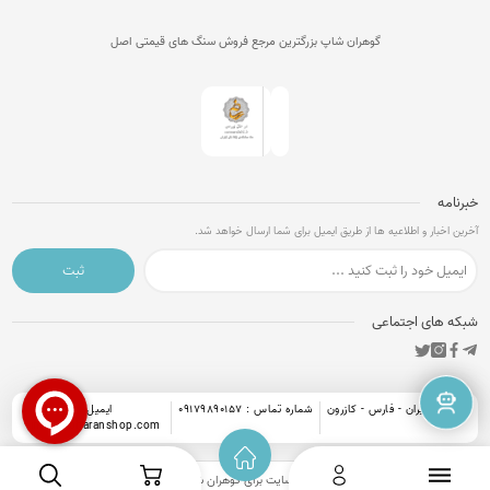
گوهران شاپ بزرگترین مرجع فروش سنگ های قیمتی اصل
خبرنامه
آخرین اخبار و اطلاعیه ها از طریق ایمیل برای شما ارسال خواهد شد.
ثبت
شبکه های اجتماعی
آدرس : ایران - فارس - کازرون
شماره تماس : 09179890157
ایمیل :
info@goharanshop.com
کلیه حقوق این وبسایت برای
گوهران شاپ
محفوظ است.