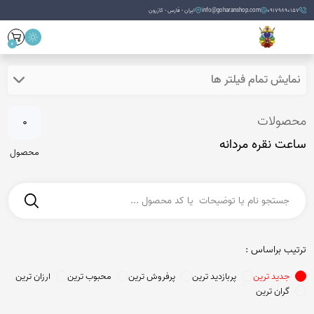
09179890157
info@goharanshop.com
ایران - فارس - کازرون
0
نمایش تمام فیلتر ها
محصولات
0
ساعت نقره مردانه
محصول
ترتیب براساس :
جدید ترین
پربازدید ترین
پرفروش ترین
محبوب ترین
ارزان ترین
گران ترین