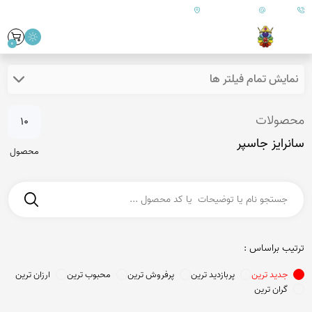
09179890157
info@goharanshop.com
ایران - فارس - کازرون
0
نمایش تمام فیلتر ها
محصولات
10
سانرایز جاسپر
محصول
ترتیب براساس :
جدید ترین
پربازدید ترین
پرفروش ترین
محبوب ترین
ارزان ترین
گران ترین