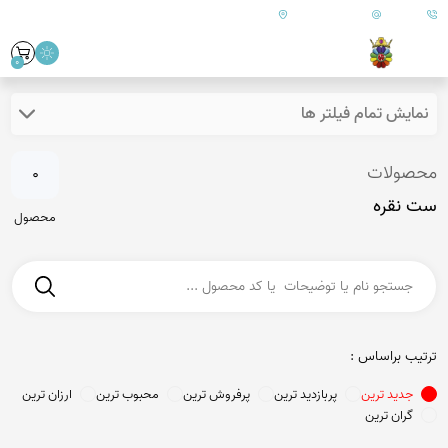
09179890157
info@goharanshop.com
ایران - فارس - کازرون
0
نمایش تمام فیلتر ها
محصولات
0
ست نقره
محصول
ترتیب براساس :
جدید ترین
پربازدید ترین
پرفروش ترین
محبوب ترین
ارزان ترین
گران ترین