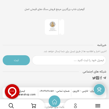
گوهران شاپ بزرگترین مرجع فروش سنگ های قیمتی اصل
خبرنامه
آخرین اخبار و اطلاعیه ها از طریق ایمیل برای شما ارسال خواهد شد.
ثبت
شبکه های اجتماعی
آدرس : ایران - فارس - کازرون
شماره تماس : 09179890157
ایمیل :
info@goharanshop.com
کلیه حقوق این وبسایت برای
گوهران شاپ
محفوظ است.