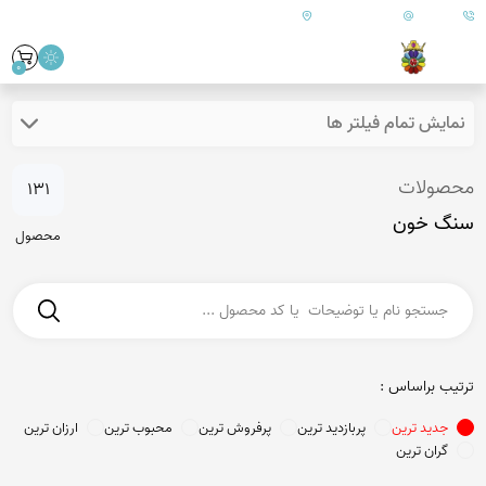
09179890157
info@goharanshop.com
ایران - فارس - کازرون
0
نمایش تمام فیلتر ها
محصولات
131
سنگ خون
محصول
ترتیب براساس :
جدید ترین
پربازدید ترین
پرفروش ترین
محبوب ترین
ارزان ترین
گران ترین