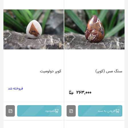
سنگ مس (کوپر)
کوپر دولومیت
فروخته شد
263,000
افزودن به سبد
ناموجود