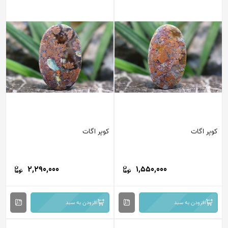
کوپر اگات
کوپر اگات
2,290,000
1,550,000
افزودن به سبد
افزودن به سبد