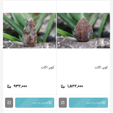
کوپر اگات
کوپر اگات
932,000
1,522,000
افزودن به سبد
افزودن به سبد