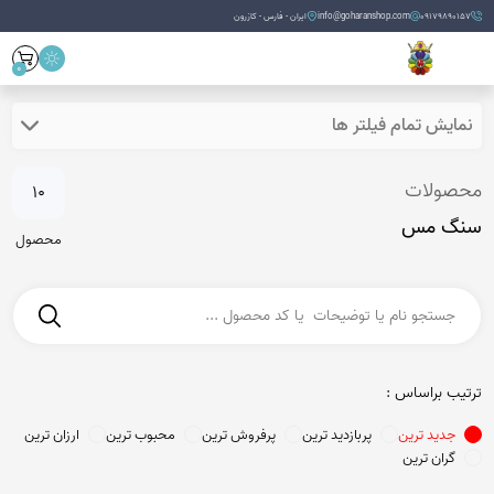
09179890157
info@goharanshop.com
ایران - فارس - کازرون
0
نمایش تمام فیلتر ها
محصولات
10
سنگ مس
محصول
ترتیب براساس :
جدید ترین
پربازدید ترین
پرفروش ترین
محبوب ترین
ارزان ترین
گران ترین