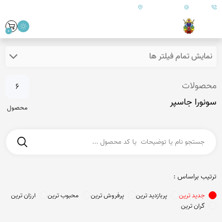
09179890157
info@goharanshop.com
ایران - فارس - کازرون
0
نمایش تمام فیلتر ها
محصولات
6
سونورا جاسپر
محصول
ترتیب براساس :
جدید ترین
پربازدید ترین
پرفروش ترین
محبوب ترین
ارزان ترین
گران ترین