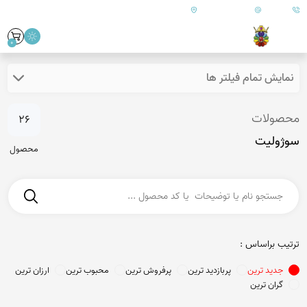
09179890157
info@goharanshop.com
ایران - فارس - کازرون
0
نمایش تمام فیلتر ها
محصولات
26
سوژولیت
محصول
ترتیب براساس :
جدید ترین
پربازدید ترین
پرفروش ترین
محبوب ترین
ارزان ترین
گران ترین