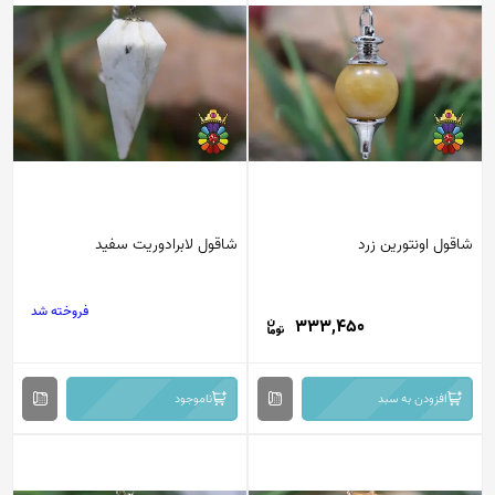
شاقول اونتورین زرد
شاقول لابرادوریت سفید
فروخته شد
333,450
افزودن به سبد
ناموجود