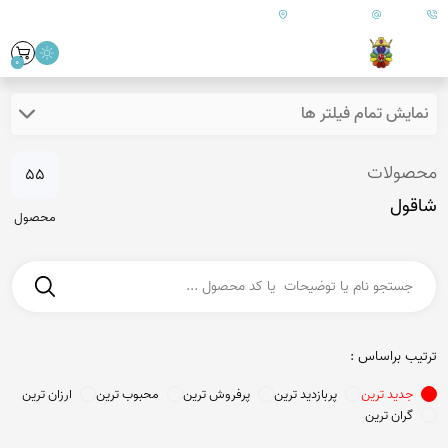
09179890157
info@goharanshop.com
ایران - فارس - کازرون
0
نمایش تمام فیلتر ها
محصولات
55
شاقول
محصول
ترتیب براساس :
جدید ترین
پربازدید ترین
پرفروش ترین
محبوب ترین
ارزان ترین
گران ترین