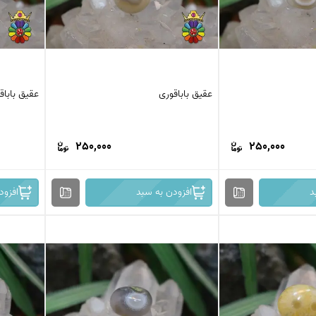
عقیق باباقوری
عقیق باباق
250,000
250,000
د
افزودن به سبد
افزود