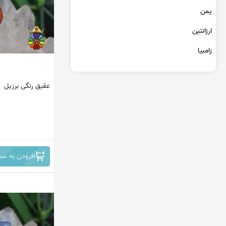
یمن
استیک اگات
ارژانتین
عقیق عسلی
زامبیا
عقیق خزه ای
تانزانیا
توریتلا اگات
عقیق رنگی برزیل
برمه
عقیق مکزیک
مراکش
تندر اگات
جمهوری دومینیکن
عقیق سبز
کنگو
عقیق شرف شمس
افزودن به سب
سریلانکا
عقیق سوخته
پاکستان
عقیق شجر پاییزی
ماداگاسکار
عقیق بوتسوانا