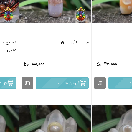
مهره سنگی عقیق
عددی
100,000
45,000
د
افزودن به سبد
افزود