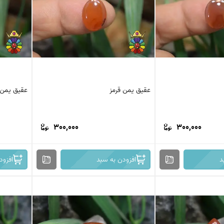
کرزی لس اگات
عقیق بوتسوانا
استیک اگات
عقیق اتشین
عقیق عسلی
عقیق شجر
عقیق خزه ای
عقیق سلیمانی
عقیق یمن قرمز
عقیق یمن 
300,000
300,000
د
افزودن به سبد
افزود