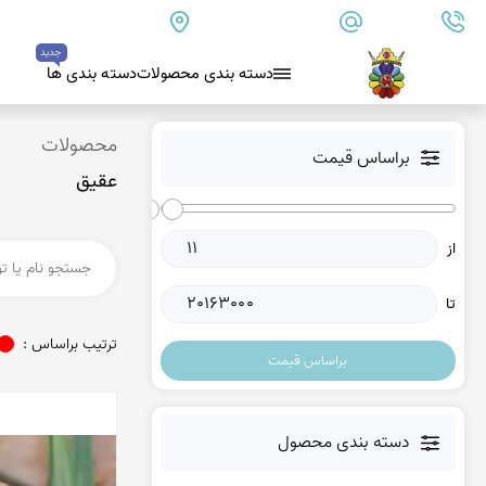
09179890157
info@goharanshop.com
ایران - فارس - کازرون
جدید
دسته بندی محصولات
دسته بندی ها
بلو لس آگات
محصولات
براساس قیمت
عقیق
کلسدونی
عقیق کلسدونی آبی
از
عقیق دروزی کلسدونی
عقیق کلسدونی قهوه ای
تا
عقیق یمن
ترتیب براساس :
براساس قیمت
عقیق یمن زرد
عقیق یمن سفید
عقیق یمن نباتی
دسته بندی محصول
عقیق یمن پرتقالی