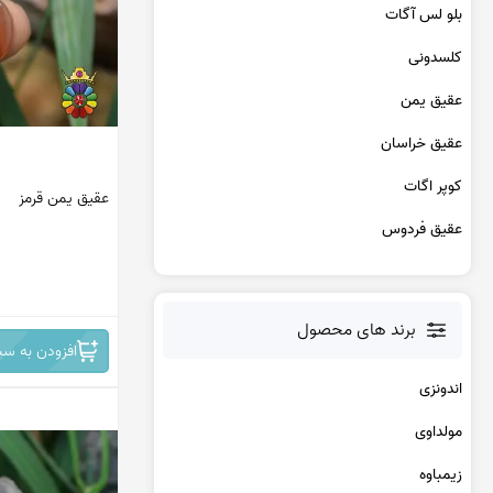
عقیق یمن کبود
بلو لس آگات
عقیق یمن سبز
کلسدونی
عقیق یمن بنفش
عقیق یمن سیاه
عقیق یمن
عقیق یمن قرمز
عقیق خراسان
عقیق خراسان
کوپر اگات
عقیق یمن قرمز
عقیق فردوس
عقیق زرد
عقیق دراگون
برند های محصول
افزودن به سب
عقیق باباقوری
اندونزی
عقیق پوست مار
مولداوی
عقیق کارنلین
زیمباوه
کرزی لس اگات