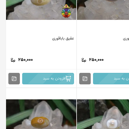
وری
عقیق باباقوری
250,000
250,000
ن به سبد
افزودن به سبد