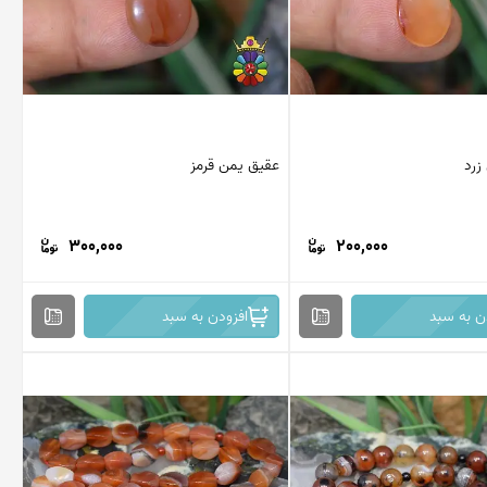
زرد
عقیق یمن قرمز
300,000
200,000
ن به سبد
افزودن به سبد