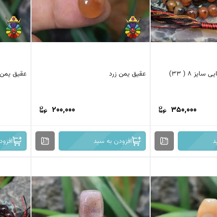
تسبیح عقیق افریقایی سایز 8 ( 33)
عقیق یمن زرد
عقیق یمن 
200,000
350,000
د
افزودن به سبد
افزود