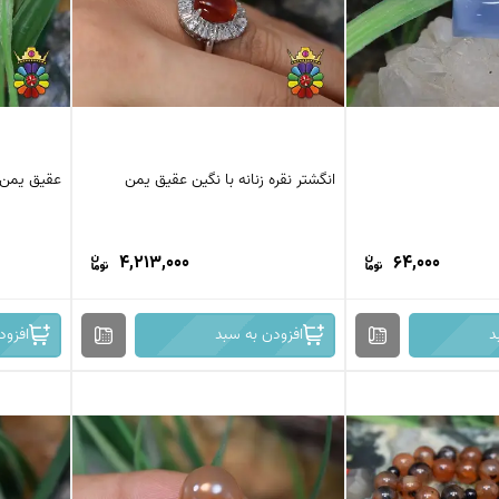
انگشتر نقره زنانه با نگین عقیق یمن
عقیق یمن 
4,213,000
64,000
د
افزودن به سبد
افزود