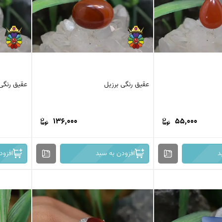
عقیق رنگی برزیل
عقیق رنگی 
136,000
55,000
د
افزودن به سبد
افزود